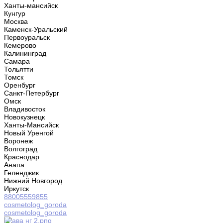
Ханты-мансийск
Кунгур
Москва
Каменск-Уральский
Первоуральск
Кемерово
Калининград
Самара
Тольятти
Томск
Оренбург
Санкт-Петербург
Омск
Владивосток
Новокузнецк
Ханты-Мансийск
Новый Уренгой
Воронеж
Волгоград
Краснодар
Анапа
Геленджик
Нижний Новгород
Иркутск
88005559855
cosmetolog_goroda
cosmetolog_goroda