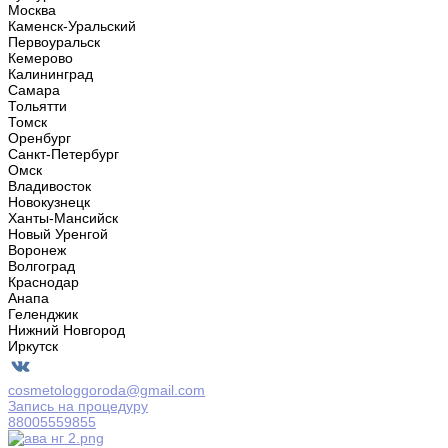
Москва
Каменск-Уральский
Первоуральск
Кемерово
Калининград
Самара
Тольятти
Томск
Оренбург
Санкт-Петербург
Омск
Владивосток
Новокузнецк
Ханты-Мансийск
Новый Уренгой
Воронеж
Волгоград
Краснодар
Анапа
Геленджик
Нижний Новгород
Иркутск
cosmetologgoroda@gmail.com
Запись на процедуру
88005559855