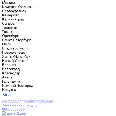
Москва
Каменск-Уральский
Первоуральск
Кемерово
Калининград
Самара
Тольятти
Томск
Оренбург
Санкт-Петербург
Омск
Владивосток
Новокузнецк
Ханты-Мансийск
Новый Уренгой
Воронеж
Волгоград
Краснодар
Анапа
Геленджик
Нижний Новгород
Иркутск
cosmetologgoroda@gmail.com
Запись на процедуру
88005559855