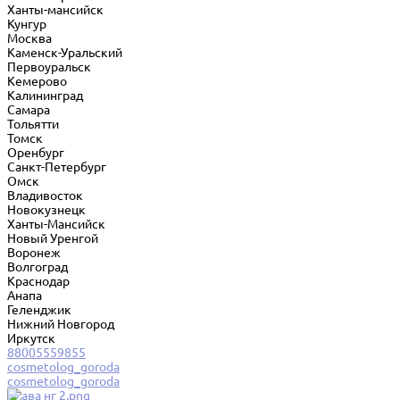
Ханты-мансийск
Кунгур
Москва
Каменск-Уральский
Первоуральск
Кемерово
Калининград
Самара
Тольятти
Томск
Оренбург
Санкт-Петербург
Омск
Владивосток
Новокузнецк
Ханты-Мансийск
Новый Уренгой
Воронеж
Волгоград
Краснодар
Анапа
Геленджик
Нижний Новгород
Иркутск
88005559855
cosmetolog_goroda
cosmetolog_goroda