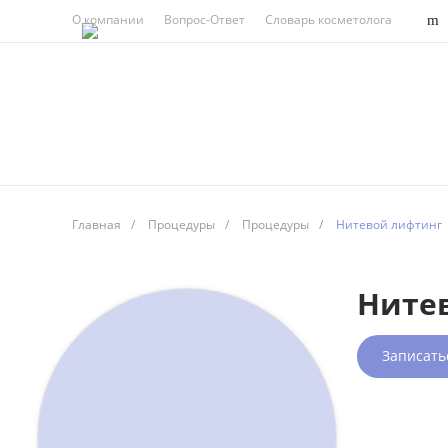
О компании
Вопрос-Ответ
Словарь косметолога
Главная
/
Процедуры
/
Процедуры
/
Нитевой лифтинг
Ните
Записать