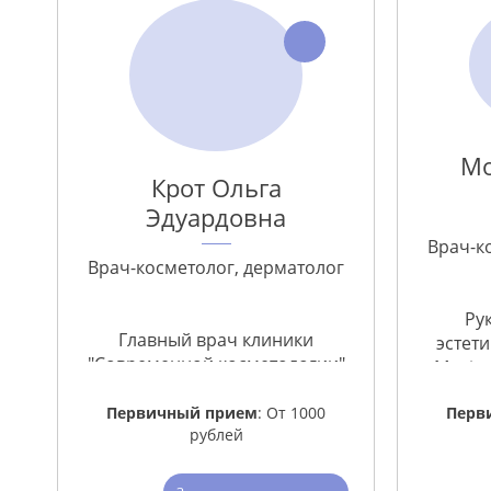
Мо
Крот Ольга
Эдуардовна
Врач-к
Врач-косметолог, дерматолог
Ру
Главный врач клиники
эстет
"Современной косметологии"
«Mosina
Первичный прием
: От 1000
Перв
рублей