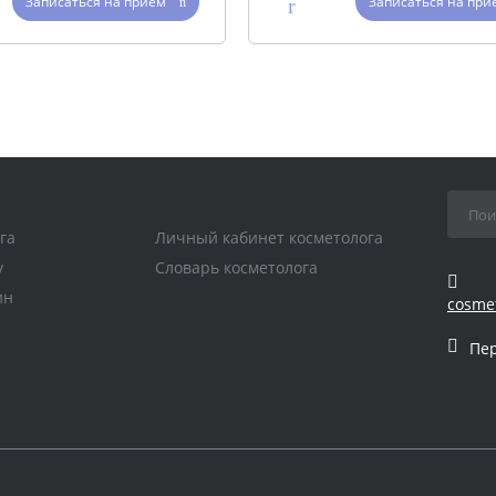
Записаться на прием
Записаться на при
га
Личный кабинет косметолога
у
Словарь косметолога
ин
cosme
Пе