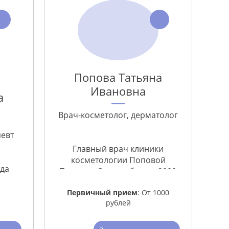
Попова Татьяна
Во
Ивановна
а
Вра
Врач-косметолог, дерматолог
певт
Главный врач клиники
Г
косметологии Поповой
ода
ко
Татьяны. Опыт работы с 2000
года
Первичный прием
: От 1000
рублей
Пе