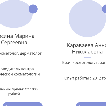
сина Марина
Сергеевна
Караваева Анн
Николаевна
осметолог, дерматолог
Врач-косметолог, тера
ководитель центра
ической косметологии
Опыт работы с 2012 г
 Clinic». Опыт работы с
2010 года
ичный прием
: От 1000
рублей