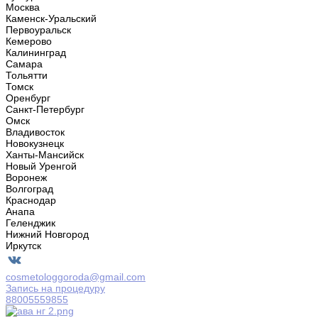
Москва
Каменск-Уральский
Первоуральск
Кемерово
Калининград
Самара
Тольятти
Томск
Оренбург
Санкт-Петербург
Омск
Владивосток
Новокузнецк
Ханты-Мансийск
Новый Уренгой
Воронеж
Волгоград
Краснодар
Анапа
Геленджик
Нижний Новгород
Иркутск
cosmetologgoroda@gmail.com
Запись на процедуру
88005559855