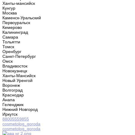
Ханты-мансийск
Кунгур
Москва
Каменск-Уральский
Первоуральск
Кемерово
Калининград
Самара
Тольятти
Томск
Оренбург
Санкт-Петербург
Омск
Владивосток
Новокузнецк
Ханты-Мансийск
Новый Уренгой
Воронеж
Волгоград
Краснодар
Анапа
Геленджик
Нижний Новгород
Иркутск
88005559855
cosmetolog_goroda
cosmetolog_goroda