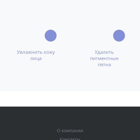
Увлажнить кожу
Удалить
лица
пигментные
пятна
О компании
Контакты