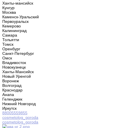
Ханты-мансийск
Кунгур
Москва
Каменск-Уральский
Первоуральск
Кемерово
Калининград
Самара
Тольятти
Томск
Оренбург
Санкт-Петербург
Омск
Владивосток
Новокузнецк
Ханты-Мансийск
Новый Уренгой
Воронеж
Волгоград
Краснодар
Анапа
Геленджик
Нижний Новгород
Иркутск
88005559855
cosmetolog_goroda
cosmetolog_goroda