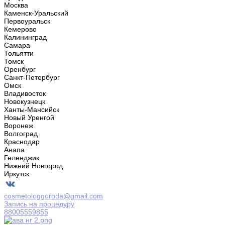
Москва
Каменск-Уральский
Первоуральск
Кемерово
Калининград
Самара
Тольятти
Томск
Оренбург
Санкт-Петербург
Омск
Владивосток
Новокузнецк
Ханты-Мансийск
Новый Уренгой
Воронеж
Волгоград
Краснодар
Анапа
Геленджик
Нижний Новгород
Иркутск
cosmetologgoroda@gmail.com
Запись на процедуру
88005559855