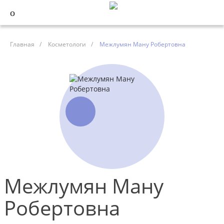
Главная
/
Косметологи
/
Межлумян Ману Робертовна
Межлумян Ману
Робертовна