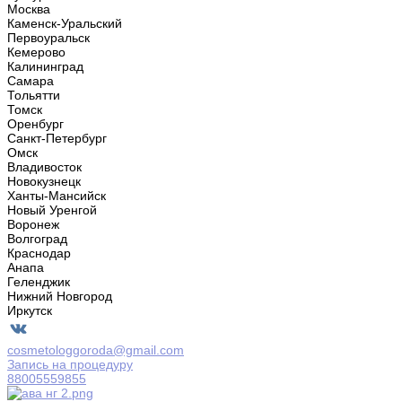
Москва
Каменск-Уральский
Первоуральск
Кемерово
Калининград
Самара
Тольятти
Томск
Оренбург
Санкт-Петербург
Омск
Владивосток
Новокузнецк
Ханты-Мансийск
Новый Уренгой
Воронеж
Волгоград
Краснодар
Анапа
Геленджик
Нижний Новгород
Иркутск
cosmetologgoroda@gmail.com
Запись на процедуру
88005559855