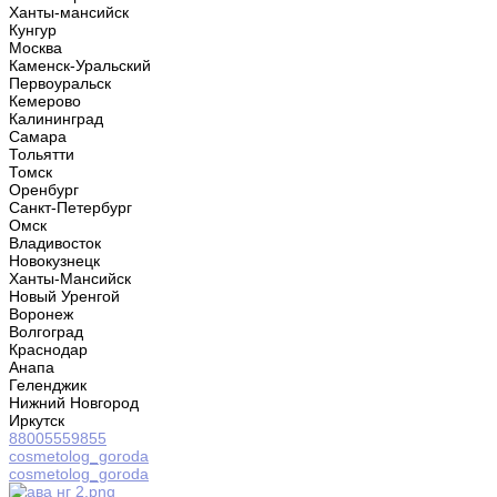
Ханты-мансийск
Кунгур
Москва
Каменск-Уральский
Первоуральск
Кемерово
Калининград
Самара
Тольятти
Томск
Оренбург
Санкт-Петербург
Омск
Владивосток
Новокузнецк
Ханты-Мансийск
Новый Уренгой
Воронеж
Волгоград
Краснодар
Анапа
Геленджик
Нижний Новгород
Иркутск
88005559855
cosmetolog_goroda
cosmetolog_goroda