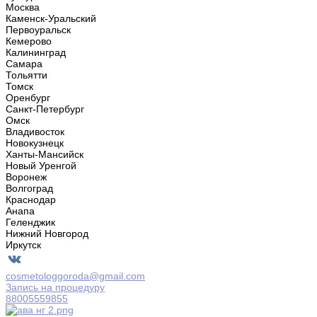
Москва
Каменск-Уральский
Первоуральск
Кемерово
Калининград
Самара
Тольятти
Томск
Оренбург
Санкт-Петербург
Омск
Владивосток
Новокузнецк
Ханты-Мансийск
Новый Уренгой
Воронеж
Волгоград
Краснодар
Анапа
Геленджик
Нижний Новгород
Иркутск
cosmetologgoroda@gmail.com
Запись на процедуру
88005559855