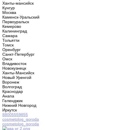
Ханты-мансийск
Кунгур
Москва
Каменск-Уральский
Первоуральск
Кемерово
Калининград
Самара
Тольятти
Томск
Оренбург
Санкт-Петербург
Омск
Владивосток
Новокузнецк
Ханты-Мансийск
Новый Уренгой
Воронеж
Волгоград
Краснодар
Анапа
Геленджик
Нижний Новгород
Иркутск
88005559855
cosmetolog_goroda
cosmetolog_goroda