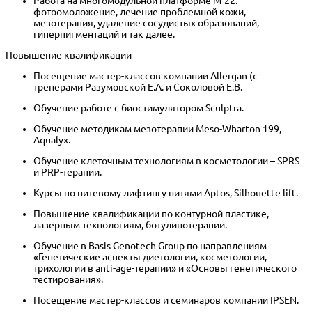
Работа на многомодульной платформе M-22:
фотоомоложение, лечение проблемной кожи,
мезотерапия, удаление сосудистых образований,
гиперпигментаций и так далее.
Повышение квалификации
Посещение мастер-классов компании Allergan (с
тренерами Разумовской Е.А. и Соколовой Е.В.
Обучение работе с биостимулятором Sculptra.
Обучение методикам мезотерапии Meso-Wharton 199,
Aqualyx.
Обучение клеточным технологиям в косметологии – SPRS
и PRP-терапии.
Курсы по нитевому лифтингу нитями Aptos, Silhouette lift.
Повышение квалификации по контурной пластике,
лазерным технологиям, ботулинотерапии.
Обучение в Basis Genotech Group по направлениям
«Генетические аспекты диетологии, косметологии,
трихологии в anti-age-терапии» и «Основы генетического
тестирования».
Посещение мастер-классов и семинаров компании IPSEN.