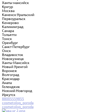
Ханты-мансийск
Кунгур
Москва
Каменск-Уральский
Первоуральск
Кемерово
Калининград
Самара
Тольятти
Томск
Оренбург
Санкт-Петербург
Омск
Владивосток
Новокузнецк
Ханты-Мансийск
Новый Уренгой
Воронеж
Волгоград
Краснодар
Анапа
Геленджик
Нижний Новгород
Иркутск
88005559855
cosmetolog_goroda
cosmetolog_goroda