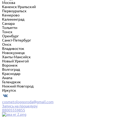
Москва
Каменск-Уральский
Первоуральск
Кемерово
Калининград
Самара
Тольятти
Томск
Оренбург
Санкт-Петербург
Омск
Владивосток
Новокузнецк
Ханты-Мансийск
Новый Уренгой
Воронеж
Волгоград
Краснодар
Анапа
Геленджик
Нижний Новгород
Иркутск
cosmetologgoroda@gmail.com
Запись на процедуру
88005559855