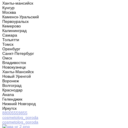
Ханты-мансийск
Кунгур
Москва
Каменск-Уральский
Первоуральск
Кемерово
Калининград
Самара
Тольятти
Томск
Оренбург
Санкт-Петербург
Омск
Владивосток
Новокузнецк
Ханты-Мансийск
Новый Уренгой
Воронеж
Волгоград
Краснодар
Анапа
Геленджик
Нижний Новгород
Иркутск
88005559855
cosmetolog_goroda
cosmetolog_goroda