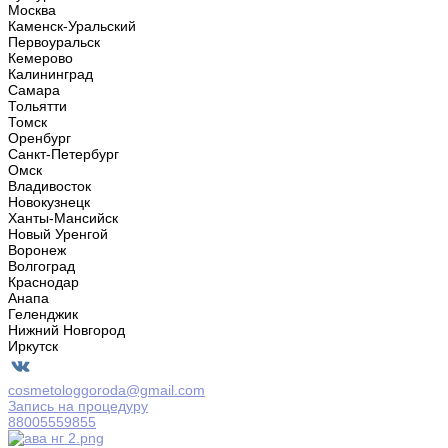
Москва
Каменск-Уральский
Первоуральск
Кемерово
Калининград
Самара
Тольятти
Томск
Оренбург
Санкт-Петербург
Омск
Владивосток
Новокузнецк
Ханты-Мансийск
Новый Уренгой
Воронеж
Волгоград
Краснодар
Анапа
Геленджик
Нижний Новгород
Иркутск
cosmetologgoroda@gmail.com
Запись на процедуру
88005559855