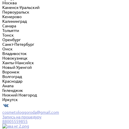
Москва
Каменск-Уральский
Первоуральск
Кемерово
Калининград
Самара
Тольятти
Томск
Оренбург
Санкт-Петербург
Омск
Владивосток
Новокузнецк
Ханты-Мансийск
Новый Уренгой
Воронеж
Волгоград
Краснодар
Анапа
Геленджик
Нижний Новгород
Иркутск
cosmetologgoroda@gmail.com
Запись на процедуру
88005559855