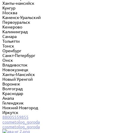
Ханты-мансийск
Кунгур
Москва
Каменск-Уральский
Первоуральск
Кемерово
Калининград
Самара
Тольятти
Томск
Оренбург
Санкт-Петербург
Омск
Владивосток
Новокузнецк
Ханты-Мансийск
Новый Уренгой
Воронеж
Волгоград
Краснодар
Анапа
Геленджик
Нижний Новгород
Иркутск
88005559855
cosmetolog_goroda
cosmetolog_goroda