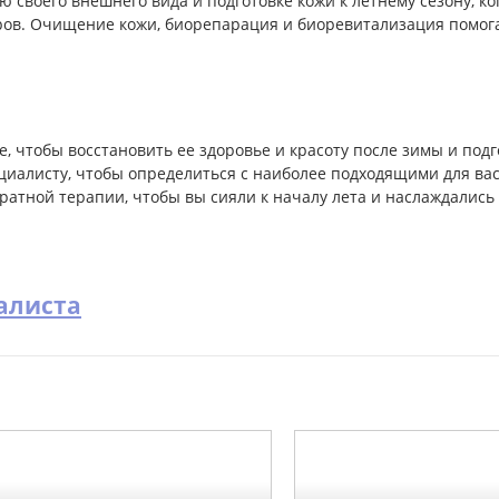
ю своего внешнего вида и подготовке кожи к летнему сезону, к
оров. Очищение кожи, биорепарация и биоревитализация помог
, чтобы восстановить ее здоровье и красоту после зимы и подго
циалисту, чтобы определиться с наиболее подходящими для ва
тной терапии, чтобы вы сияли к началу лета и наслаждались 
алиста