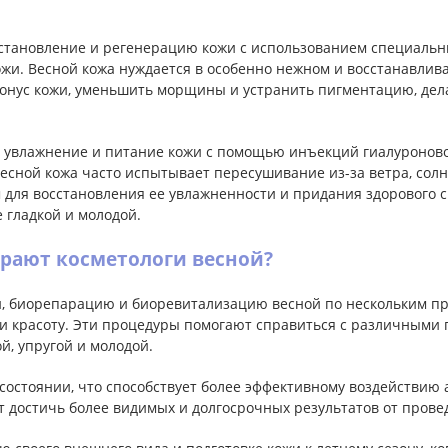
сстановление и регенерацию кожи с использованием специаль
и. Весной кожа нуждается в особенно нежном и восстанавлива
онус кожи, уменьшить морщины и устранить пигментацию, делая
а увлажнение и питание кожи с помощью инъекций гиалуроново
Весной кожа часто испытывает пересушивание из-за ветра, сол
ля восстановления ее увлажненности и придания здорового с
 гладкой и молодой.
рают косметологи весной?
 биорепарацию и биоревитализацию весной по нескольким при
 и красоту. Эти процедуры помогают справиться с различными 
й, упругой и молодой.
м состоянии, что способствует более эффективному воздействи
т достичь более видимых и долгосрочных результатов от прове