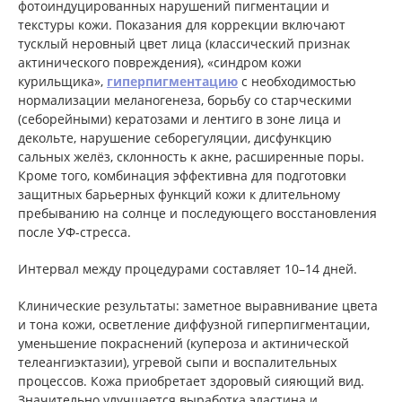
фотоиндуцированных нарушений пигментации и
текстуры кожи. Показания для коррекции включают
тусклый неровный цвет лица (классический признак
актинического повреждения), «синдром кожи
курильщика»,
гиперпигментацию
с необходимостью
нормализации меланогенеза, борьбу со старческими
(себорейными) кератозами и лентиго в зоне лица и
декольте, нарушение себорегуляции, дисфункцию
сальных желёз, склонность к акне, расширенные поры.
Кроме того, комбинация эффективна для подготовки
защитных барьерных функций кожи к длительному
пребыванию на солнце и последующего восстановления
после УФ-стресса.
Интервал между процедурами составляет 10–14 дней.
Клинические результаты: заметное выравнивание цвета
и тона кожи, осветление диффузной гиперпигментации,
уменьшение покраснений (купероза и актинической
телеангиэктазии), угревой сыпи и воспалительных
процессов. Кожа приобретает здоровый сияющий вид.
Значительно улучшается выработка эластина и