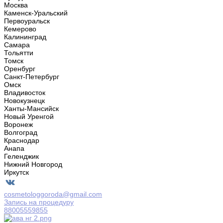
Москва
Каменск-Уральский
Первоуральск
Кемерово
Калининград
Самара
Тольятти
Томск
Оренбург
Санкт-Петербург
Омск
Владивосток
Новокузнецк
Ханты-Мансийск
Новый Уренгой
Воронеж
Волгоград
Краснодар
Анапа
Геленджик
Нижний Новгород
Иркутск
cosmetologgoroda@gmail.com
Запись на процедуру
88005559855