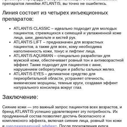
препаратов линейки ATLANTIS, вы точно не ошибетесь.
Линия состоит из четырех инъекционных
препаратов:
ATLANTIS CLASSIC – идеально подходит для молодых
пациентов, стремящихся к сияющей и увлажненной коже
лица, шеи, декольте и кистей рук.
ATLANTIS LIFT – предназначен для возрастных
пациентов, а также для всех, кому необходима
наполненность кожи, тонус и лифтинг лица.
ATLANTIS AQUAMAN – специально разработан для
мужской кожи, обеспечивает ровный тон и антивозрастной
эффект. Также подходит для пациентов с акне,
нарушением себорегуляции и работы сальных желез.
ATLANTIS EYES – деликатное средство для
периорбитальной области, устраняет отечность,
мимические морщины, темные круги, создавая эффект
натурального консилера вокруг глаз.
Заключение:
Сияние кожи — это важный запрос пациентов всех возрастов, и
бренд ATLANTIS успешно удовлетворяет эту потребность. Их
продуманный состав позволяет достичь безопасного и
комплексного эффекта, включая сияние лица, ровный тон кожи
омолаживающий эффект.
и
После прохождения курса