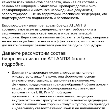
качества всех элементов препарата, начиная от состава и
заканчивая шприцем и упаковкой. Препарат должен быть
сертифицирован и иметь все необходимые документы,
зарегистрированные на территории Российской Федерации, что
подтверждает его подлинность и безопасность.
Высокоэффективные препараты бренда ATLANTIS
соответствуют всем вышеперечисленным требованиям и
заслуженно занимают своё место в мире эстетической
медицины. Дерматокосметологи выбирают этот бренд, опираясь
на его высокую безопасность и эффективность, что позволяет
достигать сияющих результатов уже после одной процедуры.
Давайте рассмотрим состав
биоревитализантов ATLANTIS более
подробно.
Важная гиалуроновая кислота которая выполняет
множество функций в коже: она формирует основу
внеклеточного матрикса, выполняет механическую
функцию, поддерживает трансмембранный обмен ионов и
веществ, участвует в формировании коллагеновых
волокон типов I, III, IV и VII, обладает
противовоспалительными свойствами, защищает
внутриклеточные структуры от окислительной деградации
и обеспечивает коже хороший тонус и тургор, что приводит
к идеальному светоотражению кожи и её наполненности.