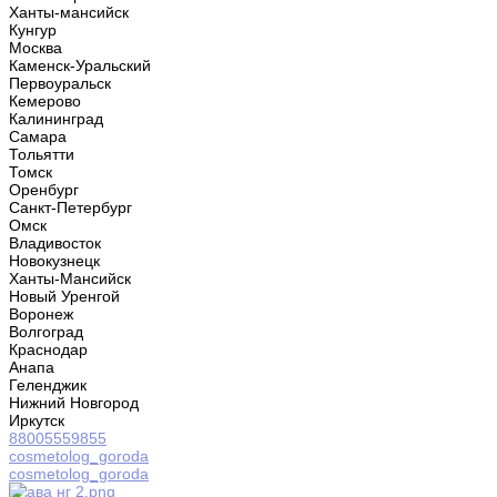
Ханты-мансийск
Кунгур
Москва
Каменск-Уральский
Первоуральск
Кемерово
Калининград
Самара
Тольятти
Томск
Оренбург
Санкт-Петербург
Омск
Владивосток
Новокузнецк
Ханты-Мансийск
Новый Уренгой
Воронеж
Волгоград
Краснодар
Анапа
Геленджик
Нижний Новгород
Иркутск
88005559855
cosmetolog_goroda
cosmetolog_goroda