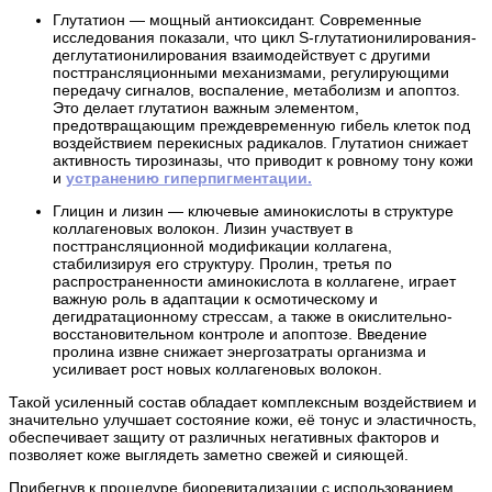
Глутатион — мощный антиоксидант. Современные
исследования показали, что цикл S-глутатионилирования-
деглутатионилирования взаимодействует с другими
посттрансляционными механизмами, регулирующими
передачу сигналов, воспаление, метаболизм и апоптоз.
Это делает глутатион важным элементом,
предотвращающим преждевременную гибель клеток под
воздействием перекисных радикалов. Глутатион снижает
активность тирозиназы, что приводит к ровному тону кожи
и
устранению гиперпигментации.
Глицин и лизин — ключевые аминокислоты в структуре
коллагеновых волокон. Лизин участвует в
посттрансляционной модификации коллагена,
стабилизируя его структуру. Пролин, третья по
распространенности аминокислота в коллагене, играет
важную роль в адаптации к осмотическому и
дегидратационному стрессам, а также в окислительно-
восстановительном контроле и апоптозе. Введение
пролина извне снижает энергозатраты организма и
усиливает рост новых коллагеновых волокон.
Такой усиленный состав обладает комплексным воздействием и
значительно улучшает состояние кожи, её тонус и эластичность,
обеспечивает защиту от различных негативных факторов и
позволяет коже выглядеть заметно свежей и сияющей.
Прибегнув к процедуре биоревитализации с использованием