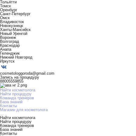
Тольятти
Томск
Оренбург
Санкт-Петербург
Омск
Владивосток
Новокузнецк
Ханты-Мансийск
Новый Уренгой
Воронеж
Волгоград
Краснодар
Анапа
Геленджик
Нижний Новгород
Иркутск
cosmetologgoroda@gmail.com
Запись на процедуру
88005559855
Найти косметолога
Найти процедуру
Команда тренеров
База знаний
Контакты
Магазин для косметолога
...
Найти косметолога
Найти процедуру
Команда тренеров
База знаний
Контакты