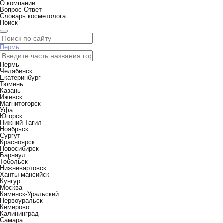
О компании
Вопрос-Ответ
Словарь косметолога
Поиск
Пермь
Пермь
Челябинск
Екатеринбург
Тюмень
Казань
Ижевск
Магнитогорск
Уфа
Югорск
Нижний Тагил
Ноябрьск
Сургут
Красноярск
Новосибирск
Барнаул
Тобольск
Нижневартовск
Ханты-мансийск
Кунгур
Москва
Каменск-Уральский
Первоуральск
Кемерово
Калининград
Самара