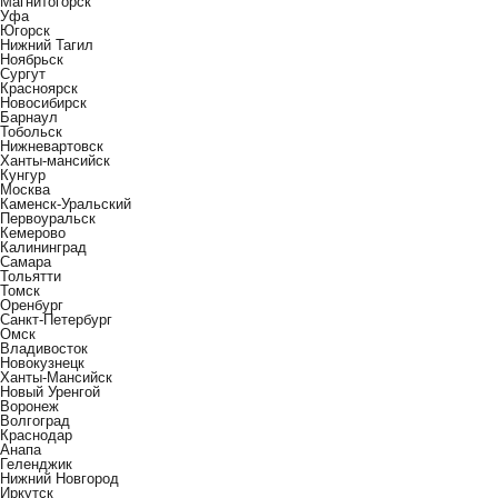
Магнитогорск
Уфа
Югорск
Нижний Тагил
Ноябрьск
Сургут
Красноярск
Новосибирск
Барнаул
Тобольск
Нижневартовск
Ханты-мансийск
Кунгур
Москва
Каменск-Уральский
Первоуральск
Кемерово
Калининград
Самара
Тольятти
Томск
Оренбург
Санкт-Петербург
Омск
Владивосток
Новокузнецк
Ханты-Мансийск
Новый Уренгой
Воронеж
Волгоград
Краснодар
Анапа
Геленджик
Нижний Новгород
Иркутск