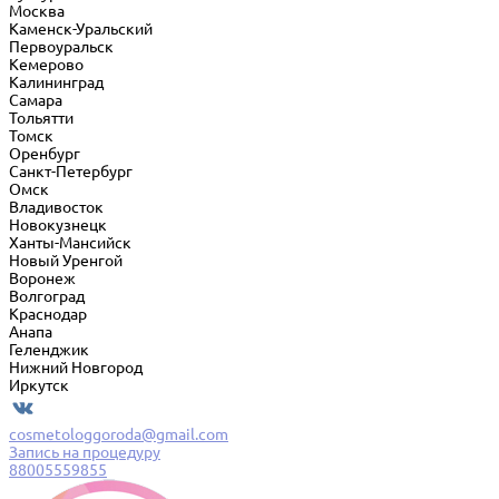
Москва
Каменск-Уральский
Первоуральск
Кемерово
Калининград
Самара
Тольятти
Томск
Оренбург
Санкт-Петербург
Омск
Владивосток
Новокузнецк
Ханты-Мансийск
Новый Уренгой
Воронеж
Волгоград
Краснодар
Анапа
Геленджик
Нижний Новгород
Иркутск
cosmetologgoroda@gmail.com
Запись на процедуру
88005559855