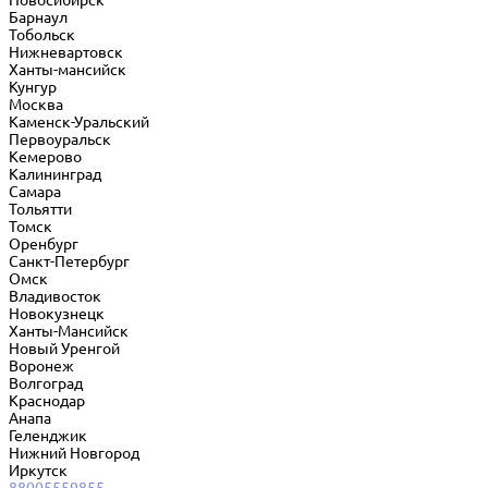
Новосибирск
Барнаул
Тобольск
Нижневартовск
Ханты-мансийск
Кунгур
Москва
Каменск-Уральский
Первоуральск
Кемерово
Калининград
Самара
Тольятти
Томск
Оренбург
Санкт-Петербург
Омск
Владивосток
Новокузнецк
Ханты-Мансийск
Новый Уренгой
Воронеж
Волгоград
Краснодар
Анапа
Геленджик
Нижний Новгород
Иркутск