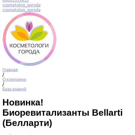
88005559855
cosmetolog_goroda
cosmetolog_goroda
Главная
/
О компании
/
База знаний
Новинка!
Биоревитализанты Bellarti
(Белларти)