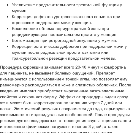
Увеличение продолжительности эректильной функции у
мужчин.
Коррекция дефектов уретровезикального сегмента при
стрессовом недержании мочи у женщин.
Восполнение объема периуретральной зоны при
рецидивирующем посткоитальном цистите у женщин.
Волюмизация при ретроградной эякуляции у мужчин.
Коррекция эстетических дефектов при недержании мочи у
мужчин после радикальной простатоэктомии или
трансуретральной резекции предстательной железы.
Процедура коррекции занимает всего 20-40 минут и комфортна
для пациента, не вызывает болевых ощущений. Препарат
инъецируется с использованием тонкой иглы, что позволяет ему
равномерно распределяться в коже и слизистых оболочках. После
введения имплант приобретает выраженные вязко-эластичные
свойства и сохраняет форму. Эффект от процедуры виден сразу
же и может быть корректирован по желанию через 7 дней или
позже. Эстетический результат сохраняется до года, варьируясь в
зависимости от индивидуальных особенностей. После процедуры
рекомендуется воздержаться от посещения сауны, горячих ванн и
интенсивных физических нагрузок в течение 3 дней, а также
воздержаться от половых контактов минимум две недели.