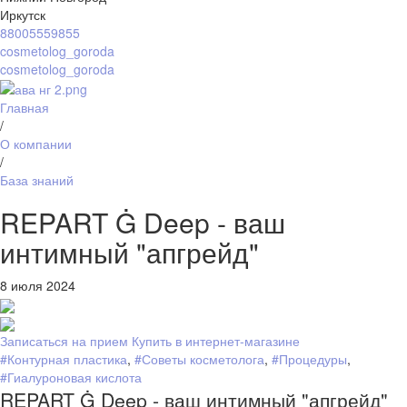
Иркутск
88005559855
cosmetolog_goroda
cosmetolog_goroda
Главная
/
О компании
/
База знаний
REPART Ġ Deep - ваш
интимный "апгрейд"
8 июля 2024
Записаться на прием
Купить в интернет-магазине
#Контурная пластика
,
#Советы косметолога
,
#Процедуры
,
#Гиалуроновая кислота
REPART Ġ Deep - ваш интимный "апгрейд"