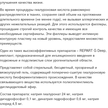
улучшения качества жизни.
Во время процедуры гиалуроновая кислота равномерно
распределяется в тканях, сохраняя свой объем на протяжении
длительного времени (не менее года), не вызывая аллергических и
других нежелательных реакций. Для этого используются филлеры,
прошедшие строгий контроль качества и имеющие все
необходимые сертификаты. Эти филлеры выводят интимную
контурную пластику на новый уровень, предоставляя множество
преимуществ.
Один из таких высокоэффективных препаратов – REPART Ġ Deep,
имплант, предназначенный для инъекционного введения в
подкожные и подслизистые слои урогенитальной области.
Представляет собой стерильный, бесцветный, прозрачный и
вязкоупругий гель, содержащий поперечно-сшитую гиалуроновую
кислоту биоферментативного происхождения. В качестве
связывающего вещества используется полиэтиленгликоль
диглицидиловый эфир.
Состав препарата: натрия гиалуронат 24 мг, натрия
дигидрофосфат 0,1 мг, динатрия гидрофосфат 0,6 мг, натрия
хлорид 4,5 мг.