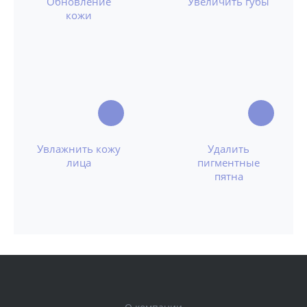
Обновление
Увеличить губы
кожи
Увлажнить кожу
Удалить
лица
пигментные
пятна