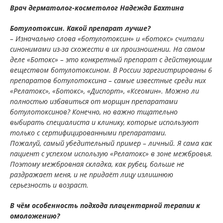
Врач дерматолог-косметолог Надежда Бахтина
Ботулотоксин
.
Какой препарат лучше?
– Изначально слова «ботулотоксин» и «ботокс» считали
синонимами из-за схожести в их произношении. На самом
деле «Ботокс» – это конкретный препарат с действующим
веществом ботулотоксином. В России зарегистрированы 6
препаратов ботулотоксина – самые известные среди них
«Релатокс», «Ботокс», «Диспорт», «Ксеомин». Можно ли
полностью избавиться от морщин препаратами
ботулотоксинов? Конечно, но важно тщательно
выбирать специалиста и клинику, которые используют
только с сертифицированными препаратами.
Пожалуй, самый убедительный пример
–
личный. Я сама как
пациент с успехом использую «Релатокс» в зоне межбровья.
Поэтому межбровная складка, как рубец, больше не
раздражает меня, и не придаёт лицу излишнюю
серьезность и возраст.
В чём особенность подхода плацентарной терапии к
омоложению?