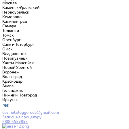
Москва
Каменск-Уральский
Первоуральск
Кемерово
Калининград
Самара
Тольятти
Томск
Оренбург
Санкт-Петербург
Омск
Владивосток
Новокузнецк
Ханты-Мансийск
Новый Уренгой
Воронеж
Волгоград
Краснодар
Анапа
Геленджик
Нижний Новгород
Иркутск
cosmetologgoroda@gmail.com
Запись на процедуру
88005559855