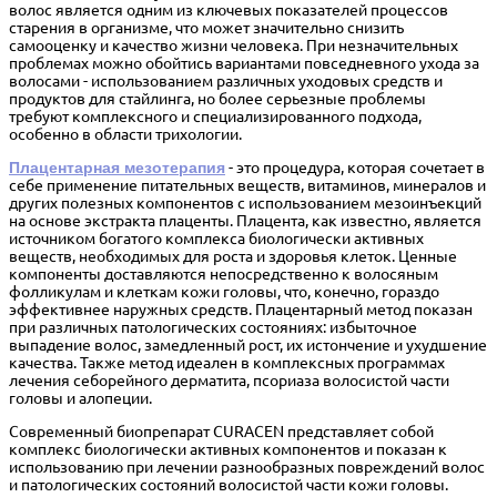
волос является одним из ключевых показателей процессов
старения в организме, что может значительно снизить
самооценку и качество жизни человека. При незначительных
проблемах можно обойтись вариантами повседневного ухода за
волосами - использованием различных уходовых средств и
продуктов для стайлинга, но более серьезные проблемы
требуют комплексного и специализированного подхода,
особенно в области трихологии.
Плацентарная мезотерапия
- это процедура, которая сочетает в
себе применение питательных веществ, витаминов, минералов и
других полезных компонентов с использованием мезоинъекций
на основе экстракта плаценты. Плацента, как известно, является
источником богатого комплекса биологически активных
веществ, необходимых для роста и здоровья клеток. Ценные
компоненты доставляются непосредственно к волосяным
фолликулам и клеткам кожи головы, что, конечно, гораздо
эффективнее наружных средств. Плацентарный метод показан
при различных патологических состояниях: избыточное
выпадение волос, замедленный рост, их истончение и ухудшение
качества. Также метод идеален в комплексных программах
лечения себорейного дерматита, псориаза волосистой части
головы и алопеции.
Современный биопрепарат CURACEN представляет собой
комплекс биологически активных компонентов и показан к
использованию при лечении разнообразных повреждений волос
и патологических состояний волосистой части кожи головы.