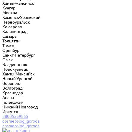
Ханты-мансийск
Кунгур
Москва
Каменск-Уральский
Первоуральск
Кемерово
Калининград
Самара
Тольятти
Томск
Оренбург
Санкт-Петербург
Омск
Владивосток
Новокузнецк
Ханты-Мансийск
Новый Уренгой
Воронеж
Волгоград
Краснодар
Анапа
Геленджик
Нижний Новгород
Иркутск
88005559855
cosmetolog_goroda
cosmetolog_goroda