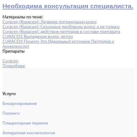
Необходима консультация специалиста.
Материалы по теме:
Curacen (Курасен): Лечение пигментации кожи
Curacen (Курасен): Сезонные проблемы волос и не только
Curacen (Курасен): действие пептидов в составе препарата
CURACEN: Выпадение волос летом
CURACEN: Почему Это Идеальный источник Пептидов и
Аминокислот
Препараты
Curacen
Подробнее
Услуги
Биоармирование
Пилинги
Плацентарная терапия
Аппаратная косметология