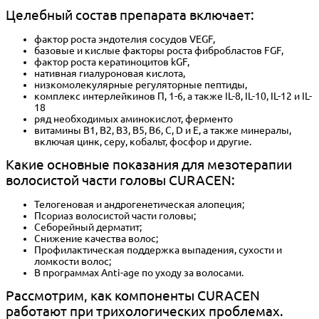
Целебный состав препарата включает:
фактор роста эндотелия сосудов VEGF,
базовые и кислые факторы роста фибробластов FGF,
фактор роста кератиноцитов kGF,
нативная гиалуроновая кислота,
низкомолекулярные регуляторные пептиды,
комплекс интерлейкинов П, 1-6, а также IL-8, IL-10, IL-12 и IL-
18
ряд необходимых аминокислот, ферменто
витамины B1, B2, B3, B5, B6, C, D и E, а также минералы,
включая цинк, серу, кобальт, фосфор и другие.
Какие основные показания для мезотерапии
волосистой части головы CURACEN:
Телогеновая и андрогенетическая алопеция;
Псориаз волосистой части головы;
Себорейный дерматит;
Снижение качества волос;
Профилактическая поддержка выпадения, сухости и
ломкости волос;
В программах Аnti-age по уходу за волосами.
Рассмотрим, как компоненты CURACEN
работают при трихологических проблемах.