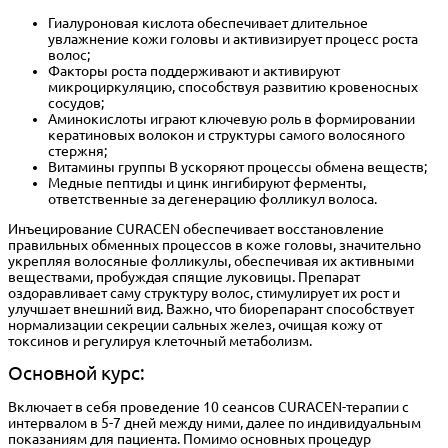
Гиалуроновая кислота обеспечивает длительное
увлажнение кожи головы и активизирует процесс роста
волос;
Факторы роста поддерживают и активируют
микроциркуляцию, способствуя развитию кровеносных
сосудов;
Аминокислоты играют ключевую роль в формировании
кератиновых волокон и структуры самого волосяного
стержня;
Витамины группы В ускоряют процессы обмена веществ;
Медные пептиды и цинк ингибируют ферменты,
ответственные за дегенерацию фолликул волоса.
Инъецирование CURACEN обеспечивает восстановление
правильных обменных процессов в коже головы, значительно
укрепляя волосяные фолликулы, обеспечивая их активными
веществами, пробуждая спящие луковицы. Препарат
оздоравливает саму структуру волос, стимулирует их рост и
улучшает внешний вид. Важно, что биорепарант способствует
нормализации секреции сальных желез, очищая кожу от
токсинов и регулируя клеточный метаболизм.
Основной курс:
Включает в себя проведение 10 сеансов CURACEN-терапии с
интервалом в 5-7 дней между ними, далее по индивидуальным
показаниям для пациента. Помимо основных процедур