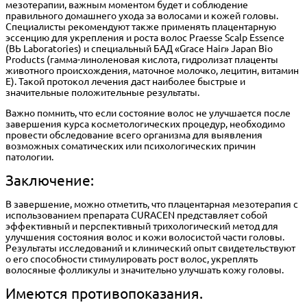
мезотерапии, важным моментом будет и соблюдение
правильного домашнего ухода за волосами и кожей головы.
Специалисты рекомендуют также применять плацентарную
эссенцию для укрепления и роста волос Praesse Scalp Essence
(ВЬ Laboгаtories) и специальный БАД «Grace Hair» Japan Bio
Products (гамма-линоленовая кислота, гидролизат плаценты
животного происхождения, маточное молочко, лецитин, витамин
Е). Такой протокол лечения даст наиболее быстрые и
значительные положительные результаты.
Важно помнить, что если состояние волос не улучшается после
завершения курса косметологических процедур, необходимо
провести обследование всего организма для выявления
возможных соматических или психологических причин
патологии.
Заключение:
В завершение, можно отметить, что плацентарная мезотерапия с
использованием препарата CURACEN представляет собой
эффективный и перспективный трихологический метод для
улучшения состояния волос и кожи волосистой части головы.
Результаты исследований и клинический опыт свидетельствуют
о его способности стимулировать рост волос, укреплять
волосяные фолликулы и значительно улучшать кожу головы.
Имеются противопоказания.