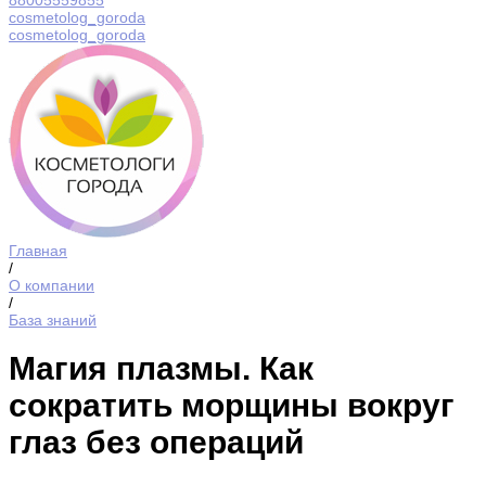
88005559855
cosmetolog_goroda
cosmetolog_goroda
Главная
/
О компании
/
База знаний
Магия плазмы. Как
сократить морщины вокруг
глаз без операций