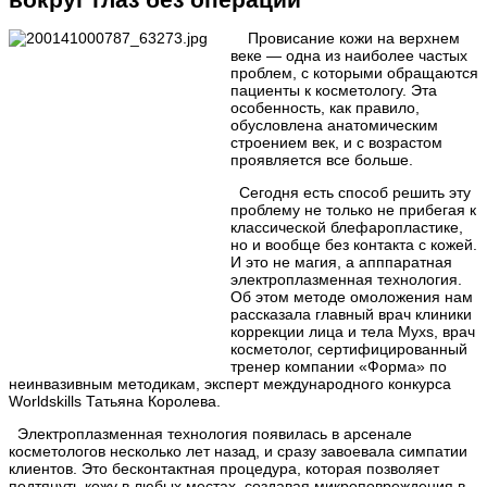
вокруг глаз без операций
Провисание кожи на верхнем
веке — одна из наиболее частых
проблем, с которыми обращаются
пациенты к косметологу. Эта
особенность, как правило,
обусловлена анатомическим
строением век, и с возрастом
проявляется все больше.
Сегодня есть способ решить эту
проблему не только не прибегая к
классической блефаропластике,
но и вообще без контакта с кожей.
И это не магия, а апппаратная
электроплазменная технология.
Об этом методе омоложения нам
рассказала главный врач клиники
коррекции лица и тела Myxs, врач
косметолог, сертифицированный
тренер компании «Форма» по
неинвазивным методикам, эксперт международного конкурса
Worldskills Татьяна Королева.
Электроплазменная технология появилась в арсенале
косметологов несколько лет назад, и сразу завоевала симпатии
клиентов. Это бесконтактная процедура, которая позволяет
подтянуть кожу в любых местах, создавая микроповреждения в