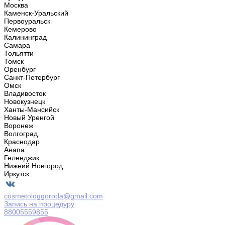
Москва
Каменск-Уральский
Первоуральск
Кемерово
Калининград
Самара
Тольятти
Томск
Оренбург
Санкт-Петербург
Омск
Владивосток
Новокузнецк
Ханты-Мансийск
Новый Уренгой
Воронеж
Волгоград
Краснодар
Анапа
Геленджик
Нижний Новгород
Иркутск
cosmetologgoroda@gmail.com
Запись на процедуру
88005559855