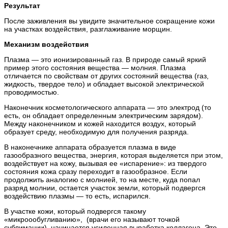
Результат
После заживления вы увидите значительное сокращение кожи
на участках воздействия, разглаживание морщин.
Механизм воздействия
Плазма — это ионизированный газ. В природе самый яркий
пример этого состояния вещества — молния. Плазма
отличается по свойствам от других состояний вещества (газ,
жидкость, твердое тело) и обладает высокой электрической
проводимостью.
Наконечник косметологического аппарата — это электрод (то
есть, он обладает определенным электрическим зарядом).
Между наконечником и кожей находится воздух, который
образует среду, необходимую для получения разряда.
В наконечнике аппарата образуется плазма в виде
газообразного вещества, энергия, которая выделяется при этом,
воздействует на кожу, вызывая ее «испарение»: из твердого
состояния кожа сразу переходит в газообразное. Если
продолжить аналогию с молнией, то на месте, куда попал
разряд молнии, остается участок земли, который подвергся
воздействию плазмы — то есть, испарился.
В участке кожи, который подвергся такому
«микроообугливанию», (врачи его называют точкой
сублимации), начинается усиленная выработка коллагена. Это