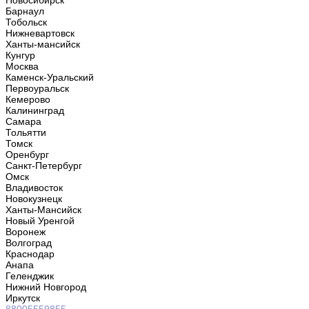
Новосибирск
Барнаул
Тобольск
Нижневартовск
Ханты-мансийск
Кунгур
Москва
Каменск-Уральский
Первоуральск
Кемерово
Калининград
Самара
Тольятти
Томск
Оренбург
Санкт-Петербург
Омск
Владивосток
Новокузнецк
Ханты-Мансийск
Новый Уренгой
Воронеж
Волгоград
Краснодар
Анапа
Геленджик
Нижний Новгород
Иркутск