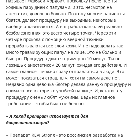
называет «жабьей мордой», поскольку после нее ты
ходишь пару дней с папулами, и это, несмотря на
анестетик, довольно больно. Поэтому многие пациенты
боятся, делают процедуру на выходные, некоторые
вообще отказываются. А вот работа канюлей реально
безболезненная, это всего четыре точки. Через эти
четыре прокола с помощью веерной техники
прорабатываются все слои кожи. И не надо делать так
много травмирующих папул на лице. Это не больно и
быстро. Процедура длится примерно 10 минут. Ты не
лежишь с анестетиком 20 минут, ожидая его действия. И
самое главное – можно сразу отправляться в люди! Это
может показаться страшным, хотя на самом деле нет.
Недавно одна девочка-блогер делала данную процедуру и
снимала все в сториз с улыбкой на лице. И, кстати, эту
процедуру очень любят мужчины. Ведь их главное
требование – чтобы было не больно.
– А какой препарат используется для
биоревитализации?
– Препарат REVI Strong - это российская разработка на