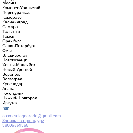
Москва
Каменск-Уральский
Первоуральск
Кемерово
Калининград
Самара
Тольятти
Томск
Оренбург
Санкт-Петербург
Омск
Владивосток
Новокузнецк
Ханты-Мансийск
Новый Уренгой
Воронеж
Волгоград
Краснодар
Анапа
Геленджик
Нижний Новгород
Иркутск
cosmetologgoroda@gmail.com
Запись на процедуру
88005559855