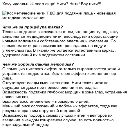
Хочу идеальный овал лица! Нити? Нити! Вау нити!!!
Что же за процедура такая?
Техника подтяжки заключается в том, что пациенту под кожу
вживляются медицинские нити, впоследствии обрастающие
новыми волокнами собственного эластина и коллагена. Со
временем нити рассасываются, распадаясь на воду и
углекислый газ. В тканях же остается естественный каркас,
удерживающий их в подтянутом состоянии.
Чем же хороша данная методика?
С помощью нитевого лифтинга только выравнивается кожа и
устраняются недостатки. Исключен эффект изменения черт
лица.
Отсутствуют следы вмешательства. Нити тоже никак не
ощущаются даже при прикосновении и не видны.
Возможность подтяжки глубоких морщин в зоне глаз, устранения
нависших век.
Быстрое восстановление – примерно 5 дней.
Меньший риск осложнений и побочных эффектов, тогда как
результат сравним с круговой подтяжкой.
Возможность подбора самых лучших нитей и векторов их
введения в каждом конкретном случае, то есть полностью
индивидуальный подход.