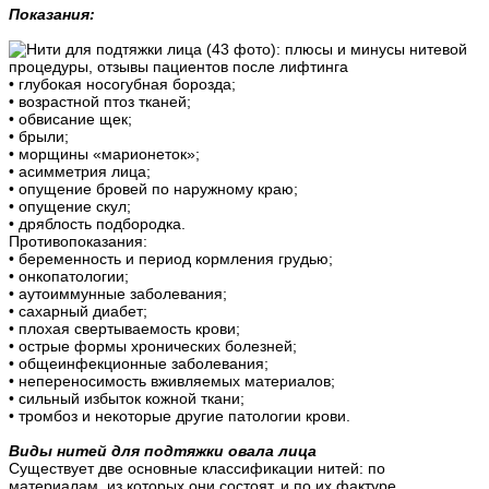
Показания:
• глубокая носогубная борозда;
• возрастной птоз тканей;
• обвисание щек;
• брыли;
• морщины «марионеток»;
• асимметрия лица;
• опущение бровей по наружному краю;
• опущение скул;
• дряблость подбородка.
Противопоказания:
• беременность и период кормления грудью;
• онкопатологии;
• аутоиммунные заболевания;
• сахарный диабет;
• плохая свертываемость крови;
• острые формы хронических болезней;
• общеинфекционные заболевания;
• непереносимость вживляемых материалов;
• сильный избыток кожной ткани;
• тромбоз и некоторые другие патологии крови.
Виды нитей для подтяжки овала лица
Существует две основные классификации нитей: по
материалам, из которых они состоят, и по их фактуре.