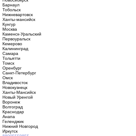
Новосибирск
Барнаул
Тобольск
Нижневартовск
Ханты-мансийск
Кунгур
Москва
Каменск-Уральский
Первоуральск
Кемерово
Калининград
Самара
Тольятти
Томск
Оренбург
Санкт-Петербург
Омск
Владивосток
Новокузнецк
Ханты-Мансийск
Новый Уренгой
Воронеж
Волгоград
Краснодар
Анапа
Геленджик
Нижний Новгород
Иркутск