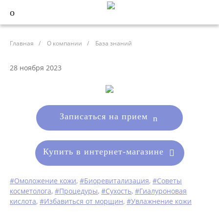
Главная
/
О компании
/
База знаний
28 ноября 2023
Записаться на прием
Купить в интернет-магазине
#Омоложение кожи
,
#Биоревитализация
,
#Советы
косметолога
,
#Процедуры
,
#Сухость
,
#Гиалуроновая
кислота
,
#Избавиться от морщин
,
#Увлажнение кожи