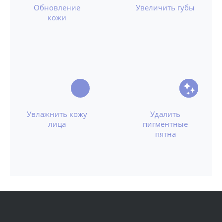
Обновление
Увеличить губы
кожи
Увлажнить кожу
Удалить
лица
пигментные
пятна