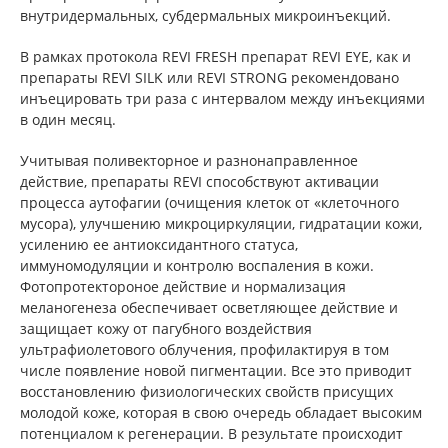
внутридермальных, субдермальных микроинъекций.
В рамках протокола REVI FRESH препарат REVI EYE, как и
препараты REVI SILK или REVI STRONG рекомендовано
инъецировать три раза с интервалом между инъекциями
в один месяц.
Учитывая поливекторное и разнонаправленное
действие, препараты REVI способствуют активации
процесса аутофагии (очищения клеток от «клеточного
мусора), улучшению микроциркуляции, гидратации кожи,
усилению ее антиоксидантного статуса,
иммуномодуляции и контролю воспаления в кожи.
Фотопротектороное действие и нормализация
меланогенеза обеспечивает осветляющее действие и
защищает кожу от пагубного воздействия
ультрафиолетового облучения, профилактируя в том
числе появление новой пигментации. Все это приводит
восстановлению физиологических свойств присущих
молодой коже, которая в свою очередь обладает высоким
потенциалом к регенерации. В результате происходит