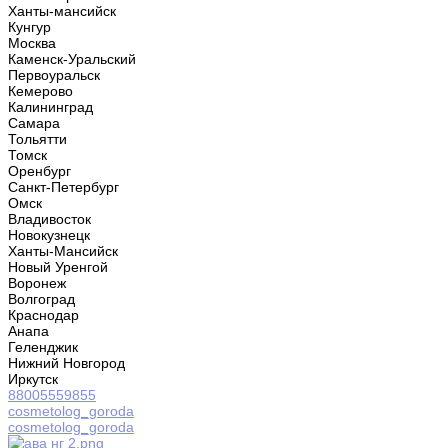
Ханты-мансийск
Кунгур
Москва
Каменск-Уральский
Первоуральск
Кемерово
Калининград
Самара
Тольятти
Томск
Оренбург
Санкт-Петербург
Омск
Владивосток
Новокузнецк
Ханты-Мансийск
Новый Уренгой
Воронеж
Волгоград
Краснодар
Анапа
Геленджик
Нижний Новгород
Иркутск
88005559855
cosmetolog_goroda
cosmetolog_goroda