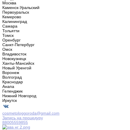
Москва
Каменск-Уральский
Первоуральск
Кемерово
Калининград
Самара
Тольятти
Томск
Оренбург
Санкт-Петербург
Омск
Владивосток
Новокузнецк
Ханты-Мансийск
Новый Уренгой
Воронеж
Волгоград
Краснодар
Анапа
Геленджик
Нижний Новгород
Иркутск
cosmetologgoroda@gmail.com
Запись на процедуру
88005559855