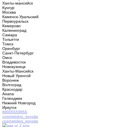
Ханты-мансийск
Кунгур
Москва
Каменск-Уральский
Первоуральск
Кемерово
Калининград
Самара
Тольятти
Томск
Оренбург
Санкт-Петербург
Омск
Владивосток
Новокузнецк
Ханты-Мансийск
Новый Уренгой
Воронеж
Волгоград
Краснодар
Анапа
Геленджик
Нижний Новгород
Иркутск
88005559855
cosmetolog_goroda
cosmetolog_goroda