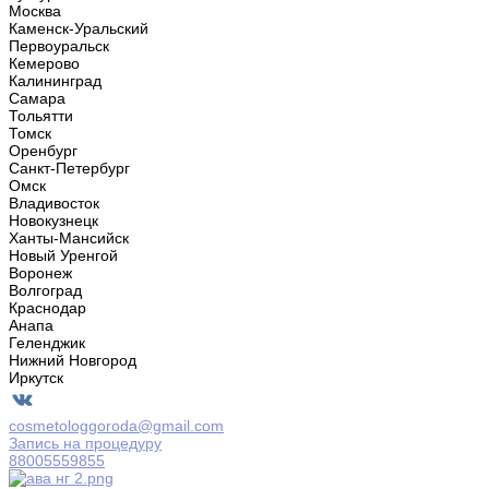
Москва
Каменск-Уральский
Первоуральск
Кемерово
Калининград
Самара
Тольятти
Томск
Оренбург
Санкт-Петербург
Омск
Владивосток
Новокузнецк
Ханты-Мансийск
Новый Уренгой
Воронеж
Волгоград
Краснодар
Анапа
Геленджик
Нижний Новгород
Иркутск
cosmetologgoroda@gmail.com
Запись на процедуру
88005559855