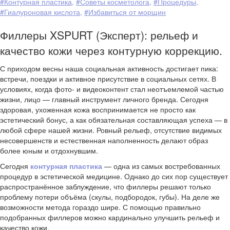
#Контурная пластика
,
#Советы косметолога
,
#Процедуры
,
#Гиалуроновая кислота
,
#Избавиться от морщин
Филлеры XSPURT (Эксперт): рельеф и
качество кожи через контурную коррекцию.
С приходом весны наша социальная активность достигает пика:
встречи, поездки и активное присутствие в социальных сетях. В
условиях, когда фото- и видеоконтент стал неотъемлемой частью
жизни, лицо — главный инструмент личного бренда. Сегодня
здоровая, ухоженная кожа воспринимается не просто как
эстетический бонус, а как обязательная составляющая успеха — в
любой сфере нашей жизни. Ровный рельеф, отсутствие видимых
несовершенств и естественная наполненность делают образ
более юным и отдохнувшим.
Сегодня
контурная пластика
— одна из самых востребованных
процедур в эстетической медицине. Однако до сих пор существует
распространённое заблуждение, что филлеры решают только
проблему потери объёма (скулы, подбородок, губы). На деле же
возможности метода гораздо шире. С помощью правильно
подобранных филлеров можно кардинально улучшить рельеф и
качество кожи.