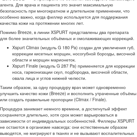
агента. Для врача и пациента это значит максимальную
безопасность при многократном и длительном применении, что
особенно важно, когда филлер используется для поддержания
качества кожи на протяжении многих лет.
Помимо Breeze, в линии XSPURT представлены два препарата
для более значительных объёмных и омолаживающих коррекций.
Xspurt Climax (модуль G 180 Pa) создан для увеличения губ,
коррекции кисетных морщин, носогубной борозды, височной
области и морщин марионеток.
Xspurt Finale (модуль G 287 Pa) применяется для коррекции
носа, гармонизации скул, подбородка, височной области,
овала лица и углов нижней челюсти.
Таким образом, за одну процедуру врач может одновременно
улучшить качество кожи (Breeze) и восполнить утраченные объёмы
или создать правильные пропорции (Climax / Finale).
Процедура занимает немного времени, а достигнутый эффект
сохраняется длительно, хотя срок может варьироваться в
зависимости от индивидуальных особенностей. Филлеры XSPURT
не остаются в организме навсегда: они естественным образом
выводятся, не мигрируют в тканях и не вызывают воспалительных