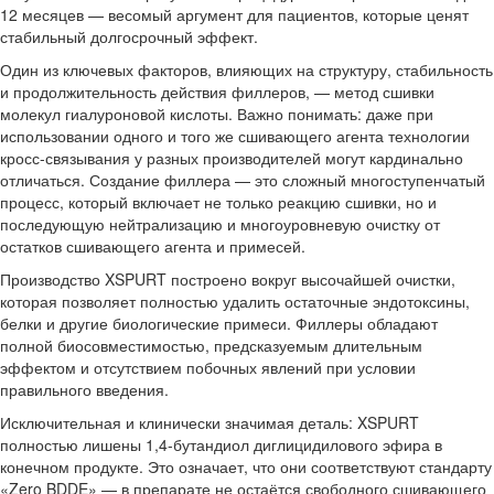
12 месяцев — весомый аргумент для пациентов, которые ценят
стабильный долгосрочный эффект.
Один из ключевых факторов, влияющих на структуру, стабильность
и продолжительность действия филлеров, — метод сшивки
молекул гиалуроновой кислоты. Важно понимать: даже при
использовании одного и того же сшивающего агента технологии
кросс-связывания у разных производителей могут кардинально
отличаться. Создание филлера — это сложный многоступенчатый
процесс, который включает не только реакцию сшивки, но и
последующую нейтрализацию и многоуровневую очистку от
остатков сшивающего агента и примесей.
Производство XSPURT построено вокруг высочайшей очистки,
которая позволяет полностью удалить остаточные эндотоксины,
белки и другие биологические примеси. Филлеры обладают
полной биосовместимостью, предсказуемым длительным
эффектом и отсутствием побочных явлений при условии
правильного введения.
Исключительная и клинически значимая деталь: XSPURT
полностью лишены 1,4-бутандиол диглицидилового эфира в
конечном продукте. Это означает, что они соответствуют стандарту
«Zero BDDE» — в препарате не остаётся свободного сшивающего