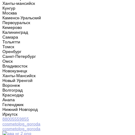
Ханты-мансийск
Кунгур
Москва
Каменск-Уральский
Первоуральск
Кемерово
Калининград
Самара
Тольятти
Томск
Оренбург
Санкт-Петербург
Омск
Владивосток
Новокузнецк
Ханты-Мансийск
Новый Уренгой
Воронеж
Волгоград
Краснодар
Анапа
Геленджик
Нижний Новгород
Иркутск
88005559855
cosmetolog_goroda
cosmetolog_goroda