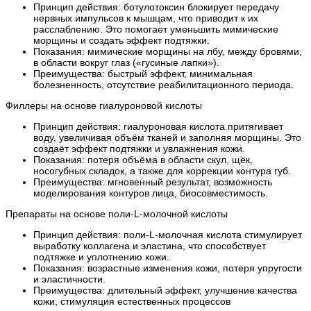
Принцип действия: ботулотоксин блокирует передачу
нервных импульсов к мышцам, что приводит к их
расслаблению. Это помогает уменьшить мимические
морщины и создать эффект подтяжки.
Показания: мимические морщины на лбу, между бровями,
в области вокруг глаз («гусиные лапки»).
Преимущества: быстрый эффект, минимальная
болезненность, отсутствие реабилитационного периода.
Филлеры на основе гиалуроновой кислоты
Принцип действия: гиалуроновая кислота притягивает
воду, увеличивая объём тканей и заполняя морщины. Это
создаёт эффект подтяжки и увлажнения кожи.
Показания: потеря объёма в области скул, щёк,
носогубных складок, а также для коррекции контура губ.
Преимущества: мгновенный результат, возможность
моделирования контуров лица, биосовместимость.
Препараты на основе поли-L-молочной кислоты
Принцип действия: поли-L-молочная кислота стимулирует
выработку коллагена и эластина, что способствует
подтяжке и уплотнению кожи.
Показания: возрастные изменения кожи, потеря упругости
и эластичности.
Преимущества: длительный эффект, улучшение качества
кожи, стимуляция естественных процессов