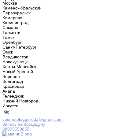
Москва
Каменск-Уральский
Первоуральск
Кемерово
Калининград
Самара
Тольятти
Томск
Оренбург
Санкт-Петербург
Омск
Владивосток
Новокузнецк
Ханты-Мансийск
Новый Уренгой
Воронеж
Волгоград
Краснодар
Анапа
Геленджик
Нижний Новгород
Иркутск
cosmetologgoroda@gmail.com
Запись на процедуру
88005559855