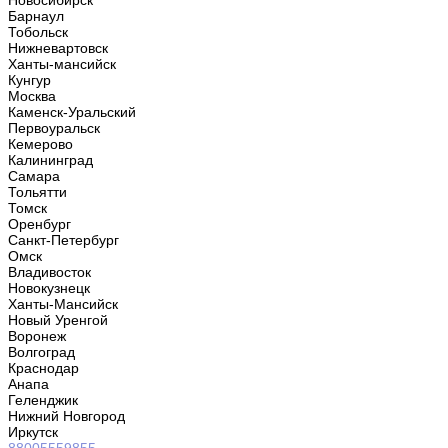
Новосибирск
Барнаул
Тобольск
Нижневартовск
Ханты-мансийск
Кунгур
Москва
Каменск-Уральский
Первоуральск
Кемерово
Калининград
Самара
Тольятти
Томск
Оренбург
Санкт-Петербург
Омск
Владивосток
Новокузнецк
Ханты-Мансийск
Новый Уренгой
Воронеж
Волгоград
Краснодар
Анапа
Геленджик
Нижний Новгород
Иркутск