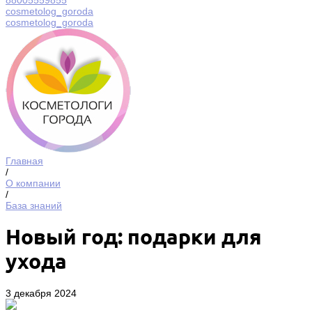
88005559855
cosmetolog_goroda
cosmetolog_goroda
Главная
/
О компании
/
База знаний
Новый год: подарки для
ухода
3 декабря 2024