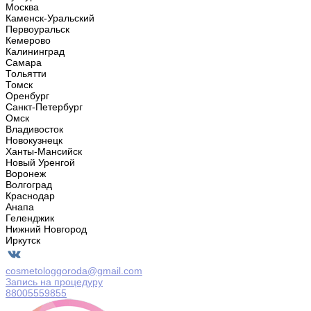
Москва
Каменск-Уральский
Первоуральск
Кемерово
Калининград
Самара
Тольятти
Томск
Оренбург
Санкт-Петербург
Омск
Владивосток
Новокузнецк
Ханты-Мансийск
Новый Уренгой
Воронеж
Волгоград
Краснодар
Анапа
Геленджик
Нижний Новгород
Иркутск
cosmetologgoroda@gmail.com
Запись на процедуру
88005559855