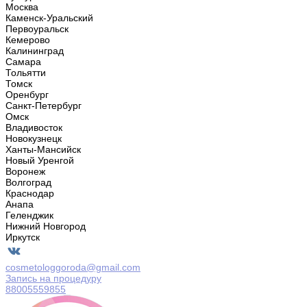
Москва
Каменск-Уральский
Первоуральск
Кемерово
Калининград
Самара
Тольятти
Томск
Оренбург
Санкт-Петербург
Омск
Владивосток
Новокузнецк
Ханты-Мансийск
Новый Уренгой
Воронеж
Волгоград
Краснодар
Анапа
Геленджик
Нижний Новгород
Иркутск
cosmetologgoroda@gmail.com
Запись на процедуру
88005559855