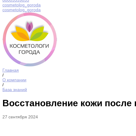
88005559855
cosmetolog_goroda
cosmetolog_goroda
Главная
/
О компании
/
База знаний
Восстановление кожи после
27 сентября 2024