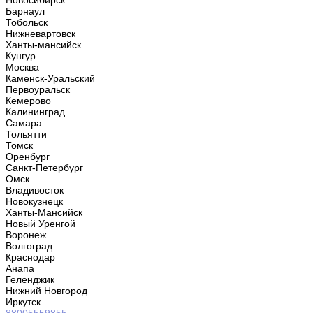
Новосибирск
Барнаул
Тобольск
Нижневартовск
Ханты-мансийск
Кунгур
Москва
Каменск-Уральский
Первоуральск
Кемерово
Калининград
Самара
Тольятти
Томск
Оренбург
Санкт-Петербург
Омск
Владивосток
Новокузнецк
Ханты-Мансийск
Новый Уренгой
Воронеж
Волгоград
Краснодар
Анапа
Геленджик
Нижний Новгород
Иркутск