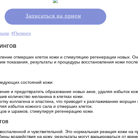
Записаться на прием
ицом
,
#Пилинги
ингов
аление отмерших клеток кожи и стимуляцию регенерации новых. О
трим показания, результаты и процедуры восстановления кожи посл
ледующих состояний кожи:
ние и предотвратить образование новых акне, удаляя избыток кож
шив количество меланина в клетках кожи.
отку коллагена и эластина, что приводит к разглаживанию морщин
ляя избыток кожного сала и отмерших клеток.
цов и шрамов, стимулируя регенерацию кожи.
гов
воспаленной и чувствительной. Это нормальная реакция кожи на п
убины воздействия на кожу, результаты могут варьироваться от вр