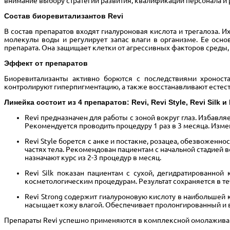
внимание выбору стратегии развития, квалификации персонала 
Состав биоревитализантов Revi
В состав препаратов входят гиалуроновая кислота и трегалоза.
молекулы воды и регулирует запас влаги в организме. Ее осн
препарата. Она защищает клетки от агрессивных факторов среды
Эффект от препаратов
Биоревитализанты активно борются с последствиями хроност
контролируют гиперпигментацию, а также восстанавливают естест
Линейка состоит из 4 препаратов: Revi, Revi Style, Revi Silk и
Revi предназначен для работы с зоной вокруг глаз. Избавл
Рекомендуется проводить процедуру 1 раз в 3 месяца. Изме
Revi Style борется с анке и постакне, розацеа, обезвоженн
частях тела. Рекомендован пациентам с начальной стадией
назначают курс из 2-3 процедур в месяц.
Revi Silk показан пациентам с сухой, дегидратированно
косметологическим процедурам. Результат сохраняется в т
Revi Strong содержит гиалуроновую кислоту в наибольшей 
насыщает кожу влагой. Обеспечивает пролонгированный и 
Препараты Revi успешно применяются в комплексной омолаживаю