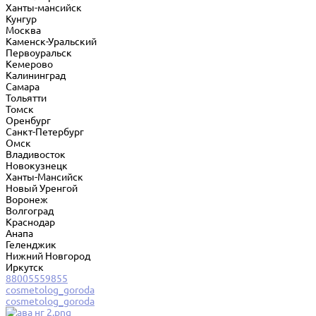
Ханты-мансийск
Кунгур
Москва
Каменск-Уральский
Первоуральск
Кемерово
Калининград
Самара
Тольятти
Томск
Оренбург
Санкт-Петербург
Омск
Владивосток
Новокузнецк
Ханты-Мансийск
Новый Уренгой
Воронеж
Волгоград
Краснодар
Анапа
Геленджик
Нижний Новгород
Иркутск
88005559855
cosmetolog_goroda
cosmetolog_goroda