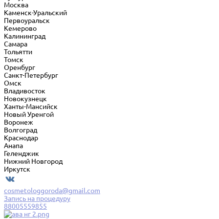
Москва
Каменск-Уральский
Первоуральск
Кемерово
Калининград
Самара
Тольятти
Томск
Оренбург
Санкт-Петербург
Омск
Владивосток
Новокузнецк
Ханты-Мансийск
Новый Уренгой
Воронеж
Волгоград
Краснодар
Анапа
Геленджик
Нижний Новгород
Иркутск
cosmetologgoroda@gmail.com
Запись на процедуру
88005559855