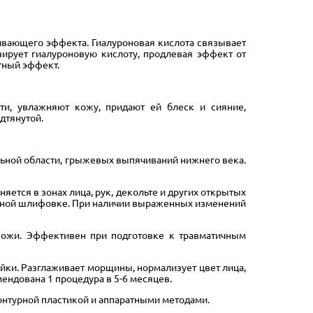
живающего эффекта. Гиалуроновая кислота связывает
зирует гиалуроновую кислоту, продлевая эффект от
нтный эффект.
ти, увлажняют кожу, придают ей блеск и сияние,
одтянутой.
альной области, грыжевых выпячиваний нижнего века.
яется в зонах лица, рук, декольте и других открытых
зерной шлифовке. При наличии выраженных изменений
 кожи. Эффективен при подготовке к травматичным
йки. Разглаживает морщины, нормализует цвет лица,
ендована 1 процедура в 5-6 месяцев.
нтурной пластикой и аппаратными методами.