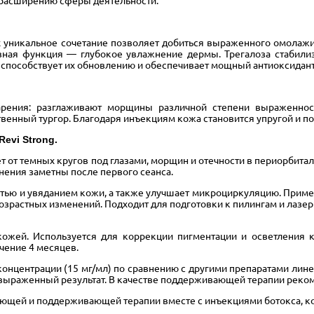
и расширению сферы деятельности.
 Их уникальное сочетание позволяет добиться выраженного омола
овная функция — глубокое увлажнение дермы. Трегалоза стабили
, способствует их обновлению и обеспечивает мощный антиоксида
арения: разглаживают морщины различной степени выраженнос
венный тургор. Благодаря инъекциям кожа становится упругой и п
 Revi Strong.
яет от темных кругов под глазами, морщин и отечности в периорбит
нения заметны после первого сеанса.
остью и увяданием кожи, а также улучшает микроциркуляцию. Примен
 возрастных изменений. Подходит для подготовки к пилингам и ла
й кожей. Используется для коррекции пигментации и осветления
ечение 4 месяцев.
концентрации (15 мг/мл) по сравнению с другими препаратами лине
выраженный результат. В качестве поддерживающей терапии реком
щей и поддерживающей терапии вместе с инъекциями ботокса, ко