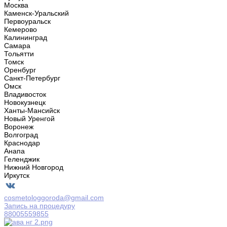
Москва
Каменск-Уральский
Первоуральск
Кемерово
Калининград
Самара
Тольятти
Томск
Оренбург
Санкт-Петербург
Омск
Владивосток
Новокузнецк
Ханты-Мансийск
Новый Уренгой
Воронеж
Волгоград
Краснодар
Анапа
Геленджик
Нижний Новгород
Иркутск
cosmetologgoroda@gmail.com
Запись на процедуру
88005559855