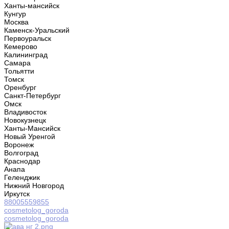
Ханты-мансийск
Кунгур
Москва
Каменск-Уральский
Первоуральск
Кемерово
Калининград
Самара
Тольятти
Томск
Оренбург
Санкт-Петербург
Омск
Владивосток
Новокузнецк
Ханты-Мансийск
Новый Уренгой
Воронеж
Волгоград
Краснодар
Анапа
Геленджик
Нижний Новгород
Иркутск
88005559855
cosmetolog_goroda
cosmetolog_goroda