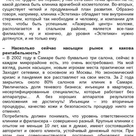
какой должна быть клиника врачебной косметологии. Во-вторых,
существует четкий и продуманный план развития. Образно
говоря, например, клиника «Эстетика» обладает тем внутренним
стержнем, который так необходим и человеку, и компании для
того, чтобы быть успешным. «Лазерный центр» моложе,
располагается в спальном районе, является все-таки
филиалом, ну и конечно, до уровня «Эстетики» нужно
дотянутся, и не только ему.
– Насколько сейчас насыщен рынок и какова
рентабельность?
– В 2002 году в Самаре было буквально три салона, сейчас в
каждом микрорайоне есть, это очень востребовано. На мой
взгляд, рынок насыщен, новым игрокам места практически нет.
Заходят сетевики, в основном из Москвы. Но экономический
кризис и пандемия все расставляют на свои места. За 2 года
закрылись около 80% салонов или клиник в Самаре.
Увеличилась доля теневого бизнеса: инъекции в квартирах,
несертифицированные специалисты, которые работают без
аппаратуры... А без хороших аппаратов результатов
омоложения не достигнуть! Инъекции – это вторичные
процедуры, качество кожи и безопасность процедур никто не
отменял.
Потребитель должен понимать, что уровень ответственности
клиники и фрилансера – совершенно разный. Крупные клиники с
опытом не меньше 10 лет, как я думаю, имеют состоявшийся
авторитет и своего клиента, устойчивый денежный поток. При
этом они совершенствуются, постоянно обновляют парк