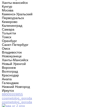
Ханты-мансийск
Кунгур
Москва
Каменск-Уральский
Первоуральск
Кемерово
Калининград
Самара
Тольятти
Томск
Оренбург
Санкт-Петербург
Омск
Владивосток
Новокузнецк
Ханты-Мансийск
Новый Уренгой
Воронеж
Волгоград
Краснодар
Анапа
Геленджик
Нижний Новгород
Иркутск
88005559855
cosmetolog_goroda
cosmetolog_goroda