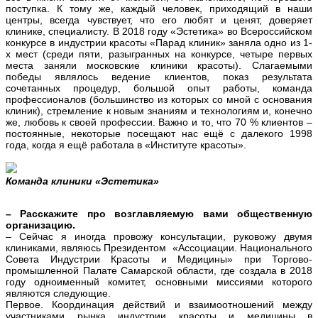
поступка. К тому же, каждый человек, приходящий в наши
центры, всегда чувствует, что его любят и ценят, доверяет
клинике, специалисту. В 2018 году «Эстетика» во Всероссийском
конкурсе в индустрии красоты «Парад клиник» заняла одно из 1-
х мест (среди пяти, разыгранных на конкурсе, четыре первых
места заняли московские клиники красоты). Слагаемыми
победы являлось ведение клиентов, показ результата
сочетанных процедур, большой опыт работы, команда
профессионалов (большинство из которых со мной с основания
клиник), стремление к новым знаниям и технологиям и, конечно
же, любовь к своей профессии.
Важно и то, что 70 % клиентов –
постоянные, некоторые посещают нас ещё с далекого 1998
года, когда я ещё работала в «Институте красоты».
Команда клиники «Эстетика»
– Расскажите про возглавляемую вами общественную
организацию.
– Сейчас я иногда провожу консультации, руковожу двумя
клиниками, являюсь Президентом «Ассоциации. Национального
Совета Индустрии Красоты и Медицины» при Торгово-
промышленной Палате Самарской области, где создала в 2018
году одноименный комитет, основными миссиями которого
являются следующие.
Первое. Координация действий и взаимоотношений между
участниками рынка индустрии красоты и медицины в