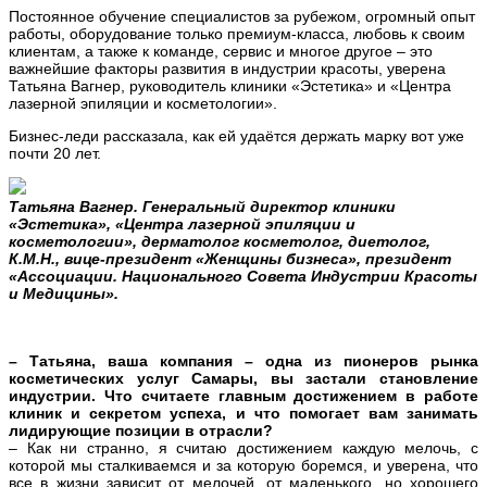
Постоянное обучение специалистов за рубежом, огромный опыт
работы, оборудование только премиум-класса, любовь к своим
клиентам, а также к команде, сервис и многое другое – это
важнейшие факторы развития в индустрии красоты, уверена
Татьяна Вагнер, руководитель клиники «Эстетика» и «Центра
лазерной эпиляции и косметологии».
Бизнес-леди рассказала, как ей удаётся держать марку вот уже
почти 20 лет.
Татьяна Вагнер. Генеральный директор клиники
«Эстетика», «Центра лазерной эпиляции и
косметологии», дерматолог косметолог, диетолог,
К.М.Н., вице-президент «Женщины бизнеса», президент
«Ассоциации. Национального Совета Индустрии Красоты
и Медицины».
– Татьяна, ваша компания – одна из пионеров рынка
косметических услуг Самары, вы застали становление
индустрии. Что считаете главным достижением в работе
клиник и секретом успеха, и что помогает вам занимать
лидирующие позиции в отрасли?
– Как ни странно, я считаю достижением каждую мелочь, с
которой мы сталкиваемся и за которую боремся, и уверена, что
все в жизни зависит от мелочей, от маленького, но хорошего