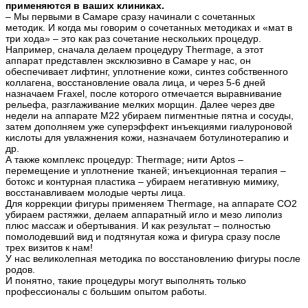
применяются в ваших клиниках.
– Мы первыми в Самаре сразу начинали с сочетанных
методик. И когда мы говорим о сочетанных методиках и «мат в
три хода» – это как раз сочетание нескольких процедур.
Например, сначала делаем процедуру Thermage, а этот
аппарат представлен эксклюзивно в Самаре у нас, он
обеспечивает лифтинг, уплотнение кожи, синтез собственного
коллагена, восстановление овала лица, и через 5-6 дней
назначаем Fraxel, после которого отмечается выравнивание
рельефа, разглаживание мелких морщин. Далее через две
недели на аппарате М22 убираем пигментные пятна и сосуды,
затем дополняем уже суперэффект инъекциями гиалуроновой
кислоты для увлажнения кожи, назначаем ботулинотерапию и
др.
А также комплекс процедур: Thermage; нити Aptos –
перемещение и уплотнение тканей; инъекционная терапия –
ботокс и контурная пластика – убираем негативную мимику,
восстанавливаем молодые черты лица.
Для коррекции фигуры применяем Thermage, на аппарате СО2
убираем растяжки, делаем аппаратный игло и мезо липолиз
плюс массаж и обертывания. И как результат – полностью
помолодевший вид и подтянутая кожа и фигура сразу после
трех визитов к нам!
У нас великолепная методика по восстановлению фигуры после
родов.
И понятно, такие процедуры могут выполнять только
профессионалы с большим опытом работы.