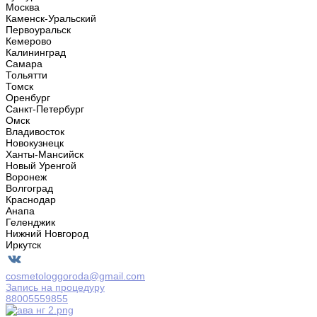
Москва
Каменск-Уральский
Первоуральск
Кемерово
Калининград
Самара
Тольятти
Томск
Оренбург
Санкт-Петербург
Омск
Владивосток
Новокузнецк
Ханты-Мансийск
Новый Уренгой
Воронеж
Волгоград
Краснодар
Анапа
Геленджик
Нижний Новгород
Иркутск
cosmetologgoroda@gmail.com
Запись на процедуру
88005559855