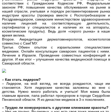
соответствии с Гражданским Кодексом РФ, Федеральным
законом РФ; повышение качества обслуживания на рынке в
нашей отрасли, учитывая и порядок регламентирование рынка
индустрии красоты (проверка вместе с Роспотребназором и
Росздравнадзором, самарским министерством здравоохранения
наличие лицензий на соответствующую деятельность,
сертификатов у специалистов и наличие их на аппараты,
косметические продукты). Ведь доля «серого рынка» в наше
время велика.
Второе. Аккредитация дерматовенерологов, косметологов
совместно с СамГМУ.
Третье. Обмен опытом с израильскими специалистами
медиками. Онлайн консультации самарских пациентов с ними.
Лечение в Израиле. Проведение совместных конференций и
другое. И как итог – улучшение качества медицинской помощи в
Самарской области.
– Как стать лидером?
– Лидером, на мой взгляд, не всегда рождаются, чаще им
становятся. Хотя лидерские качества заложены во мне с
детства. Нужно много работать и учиться! Моя мама была
главным врачом, папа работал прокурором в городе Сердобске
Пензенской области. Я из династии медиков в 3-х поколениях.
– Трудно ли конкурировать с другими клиниками красоты?
– Нет, не трудно. Во-первых, у нас есть своя точка зрения на то,