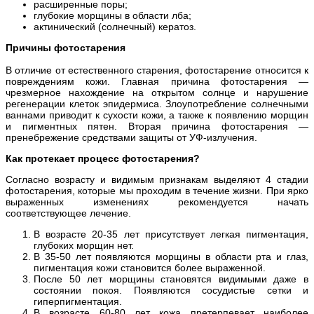
расширенные поры;
глубокие морщины в области лба;
актинический (солнечный) кератоз.
Причины фотостарения
В отличие от естественного старения, фотостарение относится к
повреждениям кожи. Главная причина фотостарения —
чрезмерное нахождение на открытом солнце и нарушение
регенерации клеток эпидермиса. Злоупотребление солнечными
ваннами приводит к сухости кожи, а также к появлению морщин
и пигментных пятен. Вторая причина фотостарения —
пренебрежение средствами защиты от УФ-излучения.
Как протекает процесс фотостарения?
Согласно возрасту и видимым признакам выделяют 4 стадии
фотостарения, которые мы проходим в течение жизни. При ярко
выраженных изменениях рекомендуется начать
соответствующее лечение.
В возрасте 20-35 лет присутствует легкая пигментация,
глубоких морщин нет.
В 35-50 лет появляются морщины в области рта и глаз,
пигментация кожи становится более выраженной.
После 50 лет морщины становятся видимыми даже в
состоянии покоя. Появляются сосудистые сетки и
гиперпигментация.
В возрасте 60-80 лет кожа претерпевает наиболее