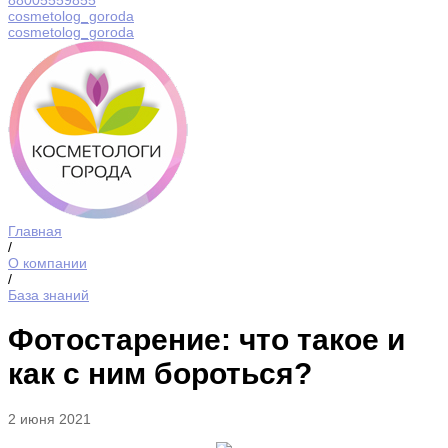
88005559855
cosmetolog_goroda
cosmetolog_goroda
Главная
/
О компании
/
База знаний
Фотостарение: что такое и
как с ним бороться?
2 июня 2021