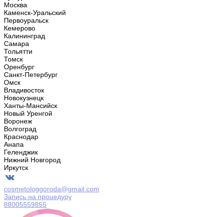
Москва
Каменск-Уральский
Первоуральск
Кемерово
Калининград
Самара
Тольятти
Томск
Оренбург
Санкт-Петербург
Омск
Владивосток
Новокузнецк
Ханты-Мансийск
Новый Уренгой
Воронеж
Волгоград
Краснодар
Анапа
Геленджик
Нижний Новгород
Иркутск
cosmetologgoroda@gmail.com
Запись на процедуру
88005559855