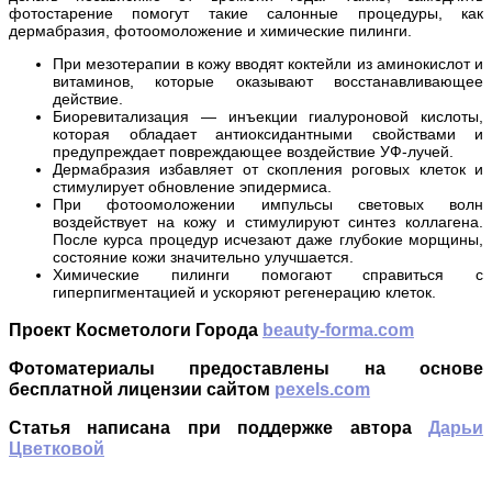
фотостарение помогут такие салонные процедуры, как
дермабразия, фотоомоложение и химические пилинги.
При мезотерапии в кожу вводят коктейли из аминокислот и
витаминов, которые оказывают восстанавливающее
действие.
Биоревитализация — инъекции гиалуроновой кислоты,
которая обладает антиоксидантными свойствами и
предупреждает повреждающее воздействие УФ-лучей.
Дермабразия избавляет от скопления роговых клеток и
стимулирует обновление эпидермиса.
При фотоомоложении импульсы световых волн
воздействует на кожу и стимулируют синтез коллагена.
После курса процедур исчезают даже глубокие морщины,
состояние кожи значительно улучшается.
Химические пилинги помогают справиться с
гиперпигментацией и ускоряют регенерацию клеток.
Проект Косметологи Города
beauty-forma.com
Фотоматериалы предоставлены на основе
бесплатной лицензии сайтом
pexels.com
Статья написана при поддержке автора
Дарьи
Цветковой