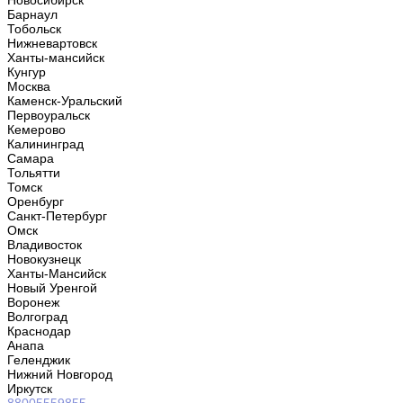
Новосибирск
Барнаул
Тобольск
Нижневартовск
Ханты-мансийск
Кунгур
Москва
Каменск-Уральский
Первоуральск
Кемерово
Калининград
Самара
Тольятти
Томск
Оренбург
Санкт-Петербург
Омск
Владивосток
Новокузнецк
Ханты-Мансийск
Новый Уренгой
Воронеж
Волгоград
Краснодар
Анапа
Геленджик
Нижний Новгород
Иркутск