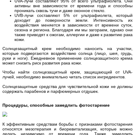
UVA-лучи составляют 95% от всего ультрафиолета. Они
активны вне зависимости от времени года и способны
проникать сквозь тучи и даже оконное стекло.
UVB-лучи составляют 5% от ультрафиолета, который
доходит до поверхности земли. Интенсивность их
воздействия меняется в зависимости от времени суток,
сезона и региона. Благодаря им мы загораем, однако они
также приводят к ожогам, аллергии и даже к развитию рака
кожи.
Солнцезащитный крем необходимо наносить на участки,
которые подвергаются воздействию солнца (лицо, шея, грудь,
руки и ноги). Ежедневное применение солнцезащитного крема
может снизить риск развития рака кожи.
Чтобы найти солнцезащитный крем, защищающий от UVA-
лучей, необходимо внимательно читать список ингредиентов.
Солнце­защитные средства для чувствительной кожи не должны
содержать парабенов и парфюмерных отдушек.
Процедуры, способные замедлить фотостарение
К эффективным средствам борьбы с признаками фотостарения
относятся мезотерапия и биоревитализация, которые можно
делать независимо от времени года. Также, замедлить