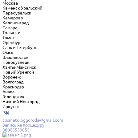
Москва
Каменск-Уральский
Первоуральск
Кемерово
Калининград
Самара
Тольятти
Томск
Оренбург
Санкт-Петербург
Омск
Владивосток
Новокузнецк
Ханты-Мансийск
Новый Уренгой
Воронеж
Волгоград
Краснодар
Анапа
Геленджик
Нижний Новгород
Иркутск
cosmetologgoroda@gmail.com
Запись на процедуру
88005559855