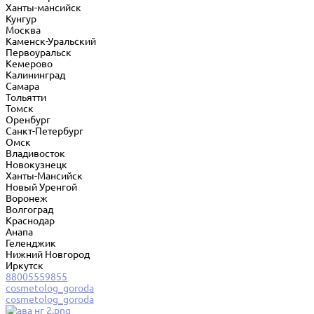
Ханты-мансийск
Кунгур
Москва
Каменск-Уральский
Первоуральск
Кемерово
Калининград
Самара
Тольятти
Томск
Оренбург
Санкт-Петербург
Омск
Владивосток
Новокузнецк
Ханты-Мансийск
Новый Уренгой
Воронеж
Волгоград
Краснодар
Анапа
Геленджик
Нижний Новгород
Иркутск
88005559855
cosmetolog_goroda
cosmetolog_goroda