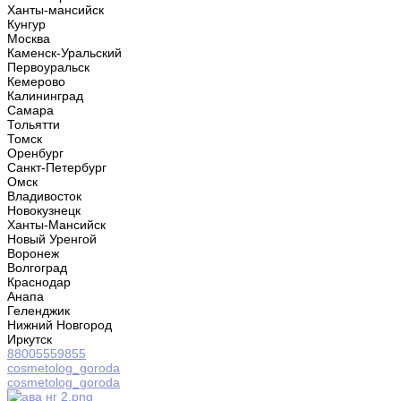
Ханты-мансийск
Кунгур
Москва
Каменск-Уральский
Первоуральск
Кемерово
Калининград
Самара
Тольятти
Томск
Оренбург
Санкт-Петербург
Омск
Владивосток
Новокузнецк
Ханты-Мансийск
Новый Уренгой
Воронеж
Волгоград
Краснодар
Анапа
Геленджик
Нижний Новгород
Иркутск
88005559855
cosmetolog_goroda
cosmetolog_goroda