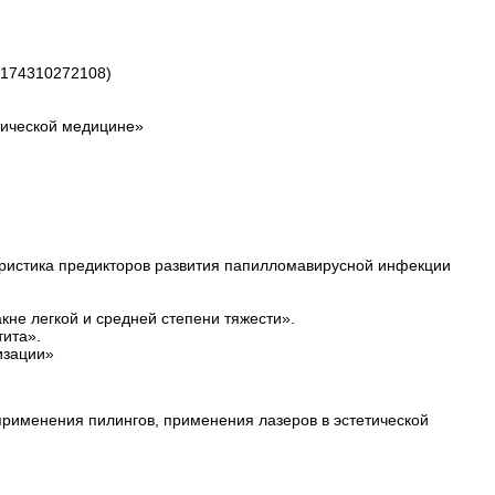
0174310272108)
етической медицине»
еристика предикторов развития папилломавирусной инфекции
кне легкой и средней степени тяжести».
тита».
изации»
применения пилингов, применения лазеров в эстетической