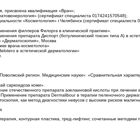
я, присвоена квалификация «Врач»;
матовенерология» (сертификат специалиста 0174241570548);
иальности «Косметология» г.Челябинск (сертификат специалиста 
менения филлеров Филорга в клинической практике».
менения препарата Диспорт (ботулинический токсин типа А) в эст
и «Дерматоскопия», Москва
ике врача-косметолога»
lotero в эстетической дерматологии»
.
 Поволжский регион. Медицинские науки»: «Сравнительная характ
ай саркоидоза кожи».
ние отечественного препарата азелаиновой кислоты при лечении а
 «Применение препарата Dermalibour в терапии пеленочного дерма
скопия, как метод диагностики невусов с высоким риском малигн
а
ерапия, контурная пластика, тред-лифтинг, сочетанные методики 