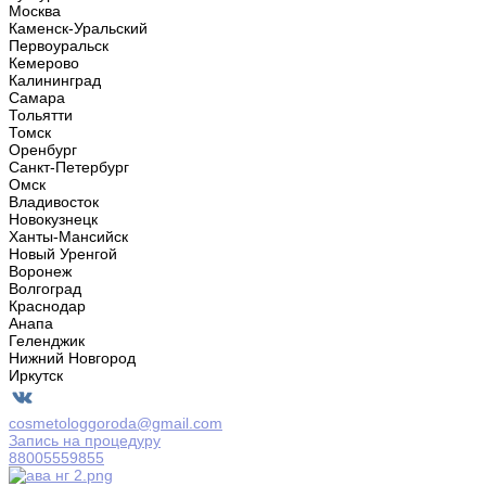
Москва
Каменск-Уральский
Первоуральск
Кемерово
Калининград
Самара
Тольятти
Томск
Оренбург
Санкт-Петербург
Омск
Владивосток
Новокузнецк
Ханты-Мансийск
Новый Уренгой
Воронеж
Волгоград
Краснодар
Анапа
Геленджик
Нижний Новгород
Иркутск
cosmetologgoroda@gmail.com
Запись на процедуру
88005559855