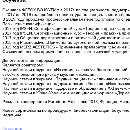
Окончила ФГБОУ ВО ЮУГМУ в 2017г. по специальности педиатри
с 2017 по 2019 год пройдена ординатура по специальности «Дер
В 2019 году пройдена профессиональная переподготовка по спец
Повышение квалификации:
2017 год IPSEN, Сертификационный курс «Теория и практика при
2017 год IPSEN, Сертификационный курс «Теория и практика при
2017 год Общество дерматоскопии и оптической диагностики кож
2018 год Plasmoactive «Применение аутологичной плазмы в практ
2019 год MERZ AESTETICS «Применение препаратов Ксеомин и Be
Физические основы применения лазеров в эстетической медицине
Дополнительная информация:
Является соавтором:
Научной статьи в журнале «Известия высших учебных заведений.
высокого онкогенного риска у мужчин и женщин»;
Научной статьи в журнале «Трудный пациент»: «Клинический случ
Научной статьи в журнале «Дерматология в России»: «Использова
Научной статьи в журнале «Здоровье и образование в ХХI веке»:
Научной статьи в Южно-Уральском медицинском журнале «Дермато
Резидент конференции Euroderm Excellence 2018, Франция, Ницц
Имеет сертификаты по процедурам, биоревитализация, ботулинот
медицине.
Позвонить