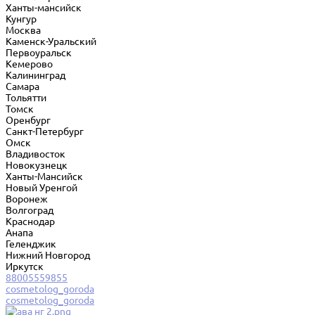
Ханты-мансийск
Кунгур
Москва
Каменск-Уральский
Первоуральск
Кемерово
Калининград
Самара
Тольятти
Томск
Оренбург
Санкт-Петербург
Омск
Владивосток
Новокузнецк
Ханты-Мансийск
Новый Уренгой
Воронеж
Волгоград
Краснодар
Анапа
Геленджик
Нижний Новгород
Иркутск
88005559855
cosmetolog_goroda
cosmetolog_goroda