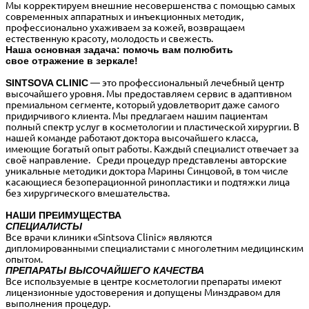
Мы корректируем внешние несовершенства с помощью самых
современных аппаратных и инъекционных методик,
профессионально ухаживаем за кожей, возвращаем
естественную красоту, молодость и свежесть.
Наша основная задача: помочь вам полюбить
свое
отражение в зеркале!
SINTSOVA CLINIC
— это профессиональный лечебный центр
высочайшего уровня. Мы предоставляем сервис в адаптивном
премиальном сегменте, который удовлетворит даже самого
придирчивого клиента. Мы предлагаем нашим пациентам
полный спектр услуг в косметологии и пластической хирургии. В
нашей команде работают доктора высочайшего класса,
имеющие богатый опыт работы. Каждый специалист отвечает за
своё направление. Среди процедур представлены авторские
уникальные методики доктора Марины Синцовой, в том числе
касающиеся безоперационной ринопластики и подтяжки лица
без хирургического вмешательства.
НАШИ ПРЕИМУЩЕСТВА
СПЕЦИАЛИСТЫ
​Все врачи клиники «Sintsova Clinic» являются
дипломированными специалистами с многолетним медицинским
опытом.
ПРЕПАРАТЫ ВЫСОЧАЙШЕГО КАЧЕСТВА
Все используемые в центре косметологии препараты имеют
лицензионные удостоверения и допущены Минздравом для
выполнения процедур.