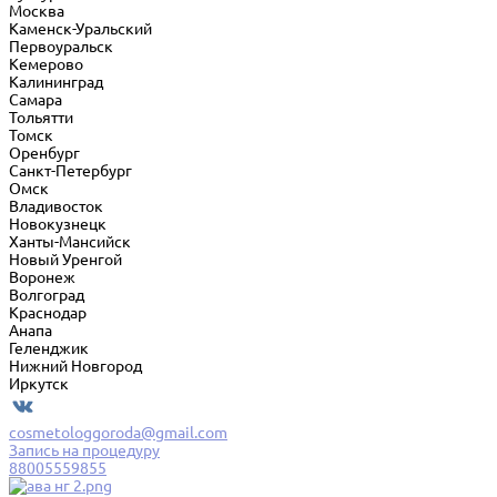
Москва
Каменск-Уральский
Первоуральск
Кемерово
Калининград
Самара
Тольятти
Томск
Оренбург
Санкт-Петербург
Омск
Владивосток
Новокузнецк
Ханты-Мансийск
Новый Уренгой
Воронеж
Волгоград
Краснодар
Анапа
Геленджик
Нижний Новгород
Иркутск
cosmetologgoroda@gmail.com
Запись на процедуру
88005559855