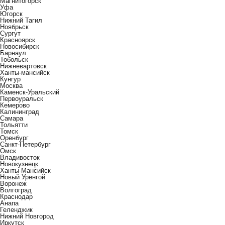
Магнитогорск
Уфа
Югорск
Нижний Тагил
Ноябрьск
Сургут
Красноярск
Новосибирск
Барнаул
Тобольск
Нижневартовск
Ханты-мансийск
Кунгур
Москва
Каменск-Уральский
Первоуральск
Кемерово
Калининград
Самара
Тольятти
Томск
Оренбург
Санкт-Петербург
Омск
Владивосток
Новокузнецк
Ханты-Мансийск
Новый Уренгой
Воронеж
Волгоград
Краснодар
Анапа
Геленджик
Нижний Новгород
Иркутск