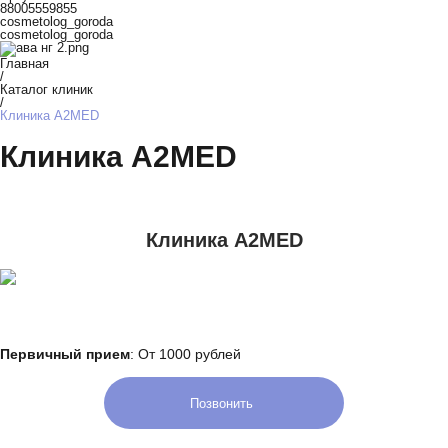
88005559855
cosmetolog_goroda
cosmetolog_goroda
Главная
/
Каталог клиник
/
Клиника A2MED
Клиника A2MED
Клиника A2MED
Первичный прием
: От 1000 рублей
Позвонить