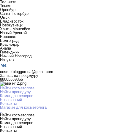
Тольятти
Томск
Оренбург
Санкт-Петербург
Омск
Владивосток
Новокузнецк
Ханты-Мансийск
Новый Уренгой
Воронеж
Волгоград
Краснодар
Анапа
Геленджик
Нижний Новгород
Иркутск
cosmetologgoroda@gmail.com
Запись на процедуру
88005559855
Найти косметолога
Найти процедуру
Команда тренеров
База знаний
Контакты
Магазин для косметолога
...
Найти косметолога
Найти процедуру
Команда тренеров
База знаний
Контакты