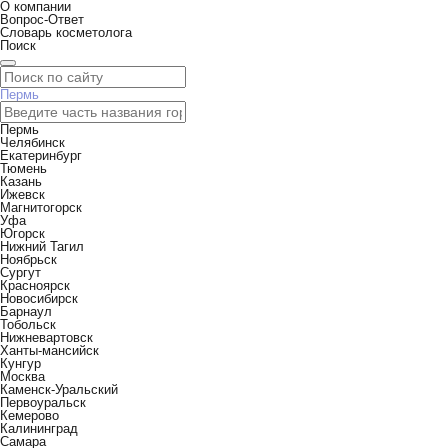
О компании
Вопрос-Ответ
Словарь косметолога
Поиск
Пермь
Пермь
Челябинск
Екатеринбург
Тюмень
Казань
Ижевск
Магнитогорск
Уфа
Югорск
Нижний Тагил
Ноябрьск
Сургут
Красноярск
Новосибирск
Барнаул
Тобольск
Нижневартовск
Ханты-мансийск
Кунгур
Москва
Каменск-Уральский
Первоуральск
Кемерово
Калининград
Самара