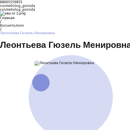
88005559855
cosmetolog_goroda
cosmetolog_goroda
Главная
/
Косметологи
/
Леонтьева Гюзель Менировна
Леонтьева Гюзель Менировн