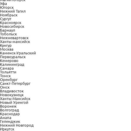
Уфа
Югорск
Нижний Тагил
Ноябрьск
Сургут
Красноярск
Новосибирск
Барнаул
Тобольск
Нижневартовск
Ханты-мансийск
Кунгур
Москва
Каменск-Уральский
Первоуральск
Кемерово
Калининград
Самара
Тольятти
Томск
Оренбург
Санкт-Петербург
Омск
Владивосток
Новокузнецк
Ханты-Мансийск
Новый Уренгой
Воронеж
Волгоград
Краснодар
Анапа
Геленджик
Нижний Новгород
Иркутск