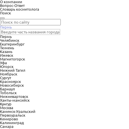
О компании
Вопрос-Ответ
Словарь косметолога
Поиск
Пермь
Пермь
Челябинск
Екатеринбург
Тюмень
Казань
Ижевск
Магнитогорск
Уфа
Югорск
Нижний Тагил
Ноябрьск
Сургут
Красноярск
Новосибирск
Барнаул
Тобольск
Нижневартовск
Ханты-мансийск
Кунгур
Москва
Каменск-Уральский
Первоуральск
Кемерово
Калининград
Самара