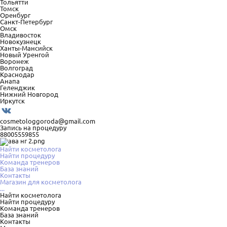
Тольятти
Томск
Оренбург
Санкт-Петербург
Омск
Владивосток
Новокузнецк
Ханты-Мансийск
Новый Уренгой
Воронеж
Волгоград
Краснодар
Анапа
Геленджик
Нижний Новгород
Иркутск
cosmetologgoroda@gmail.com
Запись на процедуру
88005559855
Найти косметолога
Найти процедуру
Команда тренеров
База знаний
Контакты
Магазин для косметолога
...
Найти косметолога
Найти процедуру
Команда тренеров
База знаний
Контакты