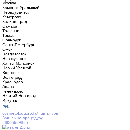
Москва
Каменск-Уральский
Первоуральск
Кемерово
Калининград
Самара
Тольятти
Томск
Оренбург
Санкт-Петербург
Омск
Владивосток
Новокузнецк
Ханты-Мансийск
Новый Уренгой
Воронеж
Волгоград
Краснодар
Анапа
Геленджик
Нижний Новгород
Иркутск
cosmetologgoroda@gmail.com
Запись на процедуру
88005559855