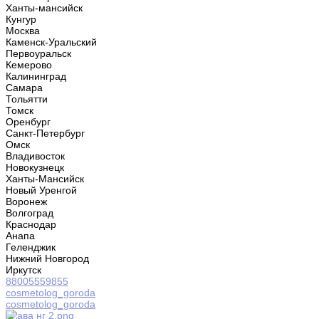
Ханты-мансийск
Кунгур
Москва
Каменск-Уральский
Первоуральск
Кемерово
Калининград
Самара
Тольятти
Томск
Оренбург
Санкт-Петербург
Омск
Владивосток
Новокузнецк
Ханты-Мансийск
Новый Уренгой
Воронеж
Волгоград
Краснодар
Анапа
Геленджик
Нижний Новгород
Иркутск
88005559855
cosmetolog_goroda
cosmetolog_goroda