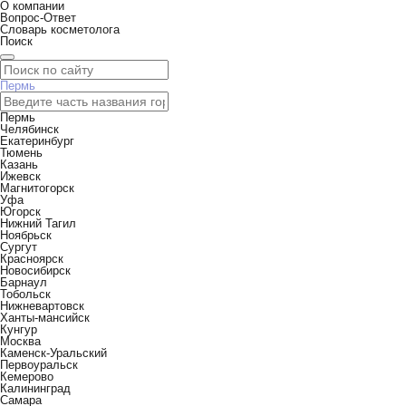
О компании
Вопрос-Ответ
Словарь косметолога
Поиск
Пермь
Пермь
Челябинск
Екатеринбург
Тюмень
Казань
Ижевск
Магнитогорск
Уфа
Югорск
Нижний Тагил
Ноябрьск
Сургут
Красноярск
Новосибирск
Барнаул
Тобольск
Нижневартовск
Ханты-мансийск
Кунгур
Москва
Каменск-Уральский
Первоуральск
Кемерово
Калининград
Самара