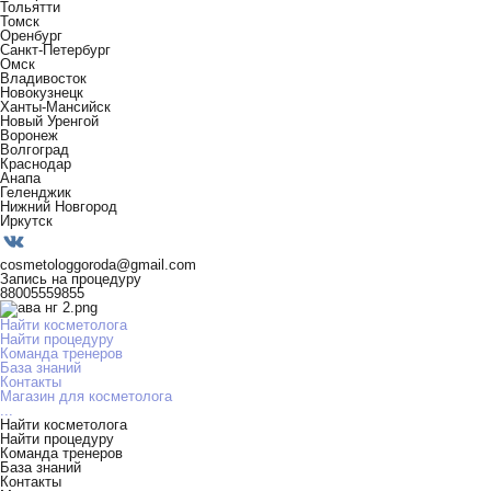
Тольятти
Томск
Оренбург
Санкт-Петербург
Омск
Владивосток
Новокузнецк
Ханты-Мансийск
Новый Уренгой
Воронеж
Волгоград
Краснодар
Анапа
Геленджик
Нижний Новгород
Иркутск
cosmetologgoroda@gmail.com
Запись на процедуру
88005559855
Найти косметолога
Найти процедуру
Команда тренеров
База знаний
Контакты
Магазин для косметолога
...
Найти косметолога
Найти процедуру
Команда тренеров
База знаний
Контакты