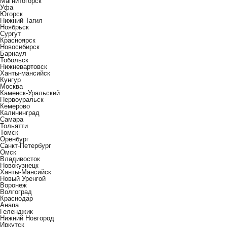
Магнитогорск
Уфа
Югорск
Нижний Тагил
Ноябрьск
Сургут
Красноярск
Новосибирск
Барнаул
Тобольск
Нижневартовск
Ханты-мансийск
Кунгур
Москва
Каменск-Уральский
Первоуральск
Кемерово
Калининград
Самара
Тольятти
Томск
Оренбург
Санкт-Петербург
Омск
Владивосток
Новокузнецк
Ханты-Мансийск
Новый Уренгой
Воронеж
Волгоград
Краснодар
Анапа
Геленджик
Нижний Новгород
Иркутск