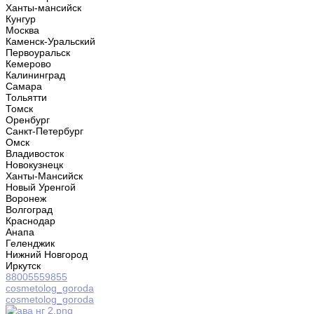
Ханты-мансийск
Кунгур
Москва
Каменск-Уральский
Первоуральск
Кемерово
Калининград
Самара
Тольятти
Томск
Оренбург
Санкт-Петербург
Омск
Владивосток
Новокузнецк
Ханты-Мансийск
Новый Уренгой
Воронеж
Волгоград
Краснодар
Анапа
Геленджик
Нижний Новгород
Иркутск
88005559855
cosmetolog_goroda
cosmetolog_goroda