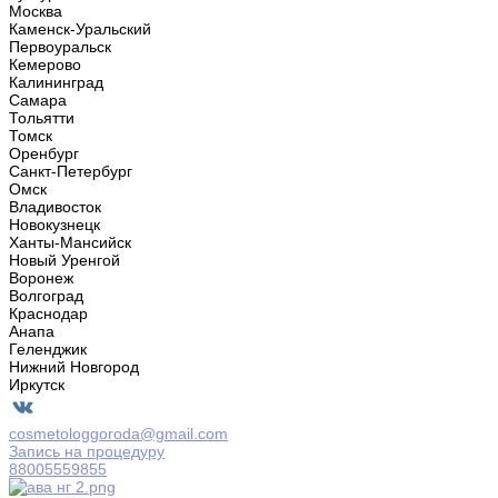
Москва
Каменск-Уральский
Первоуральск
Кемерово
Калининград
Самара
Тольятти
Томск
Оренбург
Санкт-Петербург
Омск
Владивосток
Новокузнецк
Ханты-Мансийск
Новый Уренгой
Воронеж
Волгоград
Краснодар
Анапа
Геленджик
Нижний Новгород
Иркутск
cosmetologgoroda@gmail.com
Запись на процедуру
88005559855