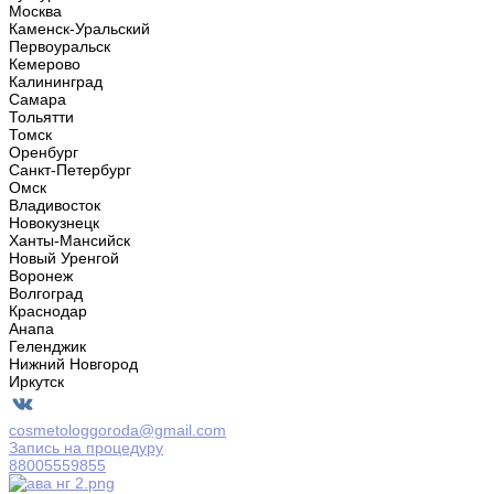
Москва
Каменск-Уральский
Первоуральск
Кемерово
Калининград
Самара
Тольятти
Томск
Оренбург
Санкт-Петербург
Омск
Владивосток
Новокузнецк
Ханты-Мансийск
Новый Уренгой
Воронеж
Волгоград
Краснодар
Анапа
Геленджик
Нижний Новгород
Иркутск
cosmetologgoroda@gmail.com
Запись на процедуру
88005559855