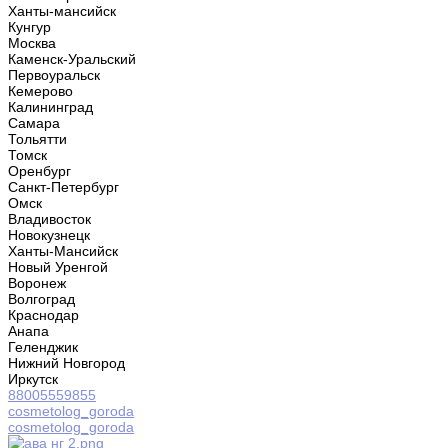
Ханты-мансийск
Кунгур
Москва
Каменск-Уральский
Первоуральск
Кемерово
Калининград
Самара
Тольятти
Томск
Оренбург
Санкт-Петербург
Омск
Владивосток
Новокузнецк
Ханты-Мансийск
Новый Уренгой
Воронеж
Волгоград
Краснодар
Анапа
Геленджик
Нижний Новгород
Иркутск
88005559855
cosmetolog_goroda
cosmetolog_goroda