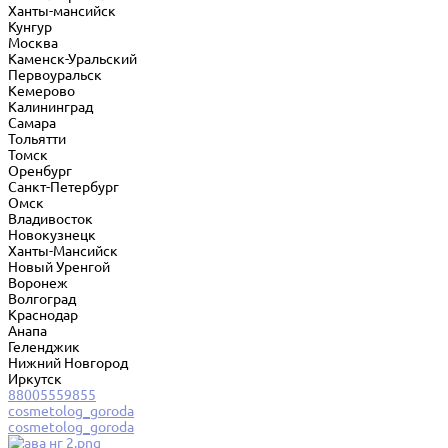
Ханты-мансийск
Кунгур
Москва
Каменск-Уральский
Первоуральск
Кемерово
Калининград
Самара
Тольятти
Томск
Оренбург
Санкт-Петербург
Омск
Владивосток
Новокузнецк
Ханты-Мансийск
Новый Уренгой
Воронеж
Волгоград
Краснодар
Анапа
Геленджик
Нижний Новгород
Иркутск
88005559855
cosmetolog_goroda
cosmetolog_goroda