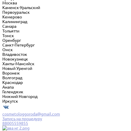
Москва
Каменск-Уральский
Первоуральск
Кемерово
Калининград
Самара
Тольятти
Томск
Оренбург
Санкт-Петербург
Омск
Владивосток
Новокузнецк
Ханты-Мансийск
Новый Уренгой
Воронеж
Волгоград
Краснодар
Анапа
Геленджик
Нижний Новгород
Иркутск
cosmetologgoroda@gmail.com
Запись на процедуру
88005559855