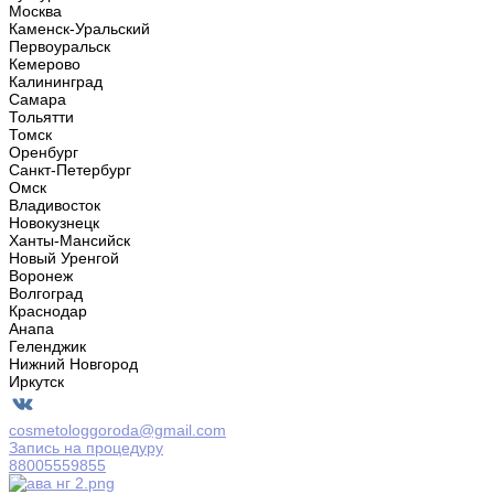
Москва
Каменск-Уральский
Первоуральск
Кемерово
Калининград
Самара
Тольятти
Томск
Оренбург
Санкт-Петербург
Омск
Владивосток
Новокузнецк
Ханты-Мансийск
Новый Уренгой
Воронеж
Волгоград
Краснодар
Анапа
Геленджик
Нижний Новгород
Иркутск
cosmetologgoroda@gmail.com
Запись на процедуру
88005559855