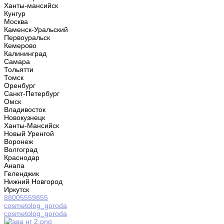
Ханты-мансийск
Кунгур
Москва
Каменск-Уральский
Первоуральск
Кемерово
Калининград
Самара
Тольятти
Томск
Оренбург
Санкт-Петербург
Омск
Владивосток
Новокузнецк
Ханты-Мансийск
Новый Уренгой
Воронеж
Волгоград
Краснодар
Анапа
Геленджик
Нижний Новгород
Иркутск
88005559855
cosmetolog_goroda
cosmetolog_goroda