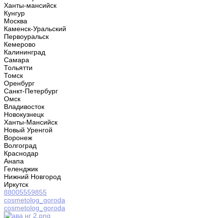
Ханты-мансийск
Кунгур
Москва
Каменск-Уральский
Первоуральск
Кемерово
Калининград
Самара
Тольятти
Томск
Оренбург
Санкт-Петербург
Омск
Владивосток
Новокузнецк
Ханты-Мансийск
Новый Уренгой
Воронеж
Волгоград
Краснодар
Анапа
Геленджик
Нижний Новгород
Иркутск
88005559855
cosmetolog_goroda
cosmetolog_goroda