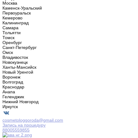
Москва
Каменск-Уральский
Первоуральск
Кемерово
Калининград
Самара
Тольятти
Томск
Оренбург
Санкт-Петербург
Омск
Владивосток
Новокузнецк
Ханты-Мансийск
Новый Уренгой
Воронеж
Волгоград
Краснодар
Анапа
Геленджик
Нижний Новгород
Иркутск
cosmetologgoroda@gmail.com
Запись на процедуру
88005559855