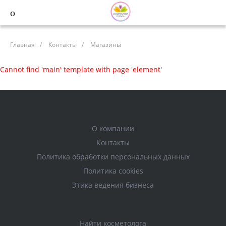
Главная
/
Контакты
/
Магазины
Cannot find 'main' template with page 'element'
О компании
Контакты
Политика обработки персональных данных
Политика cookies
Этика ведения бизнеса
Найти косметолога