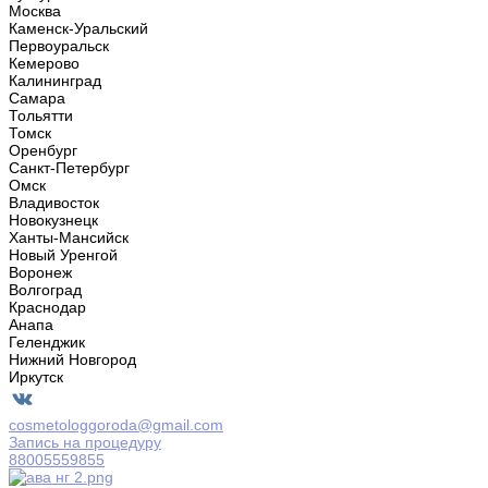
Москва
Каменск-Уральский
Первоуральск
Кемерово
Калининград
Самара
Тольятти
Томск
Оренбург
Санкт-Петербург
Омск
Владивосток
Новокузнецк
Ханты-Мансийск
Новый Уренгой
Воронеж
Волгоград
Краснодар
Анапа
Геленджик
Нижний Новгород
Иркутск
cosmetologgoroda@gmail.com
Запись на процедуру
88005559855