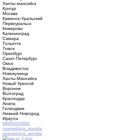
Ханты-мансийск
Кунгур
Москва
Каменск-Уральский
Первоуральск
Кемерово
Калининград
Самара
Тольятти
Томск
Оренбург
Санкт-Петербург
Омск
Владивосток
Новокузнецк
Ханты-Мансийск
Новый Уренгой
Воронеж
Волгоград
Краснодар
Анапа
Геленджик
Нижний Новгород
Иркутск
88005559855
cosmetolog_goroda
cosmetolog_goroda