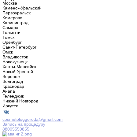
Москва
Каменск-Уральский
Первоуральск
Кемерово
Калининград
Самара
Тольятти
Томск
Оренбург
Санкт-Петербург
Омск
Владивосток
Новокузнецк
Ханты-Мансийск
Новый Уренгой
Воронеж
Волгоград
Краснодар
Анапа
Геленджик
Нижний Новгород
Иркутск
cosmetologgoroda@gmail.com
Запись на процедуру
88005559855