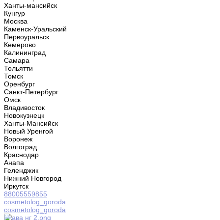
Ханты-мансийск
Кунгур
Москва
Каменск-Уральский
Первоуральск
Кемерово
Калининград
Самара
Тольятти
Томск
Оренбург
Санкт-Петербург
Омск
Владивосток
Новокузнецк
Ханты-Мансийск
Новый Уренгой
Воронеж
Волгоград
Краснодар
Анапа
Геленджик
Нижний Новгород
Иркутск
88005559855
cosmetolog_goroda
cosmetolog_goroda