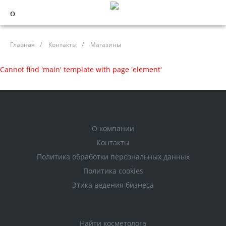
Главная
/
Контакты
/
Магазины
Cannot find 'main' template with page 'element'
О компании
Контакты
Политика обработки персональных данных
Политика cookies
Этика ведения бизнеса
Найти косметолога